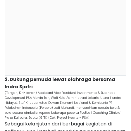
2. Dukung pemuda lewat olahraga bersama
Indra Sjafri
(Tengah, Kiri-Kanan) Assistant Vice President Investments & Business
Development PSA Melvin Tan, Wali Kota Administrasi Jakarta Utara Hendra
Hidayat, Staf Khusus Ketua Dewan Ekonomi Nasional & Komisaris PT
Pelabuhan Indonesia (Persero) Jodi Mahardi, menyerahkan sepatu bola &
bola secara simbolis kepada beberapa peserta Football Coaching Clinic di
Plaza Kalibaru, Sabtu (9/5) (Dok. Project Hearts - PSA)
Sebagai kelanjutan dari berbagai kegiatan di