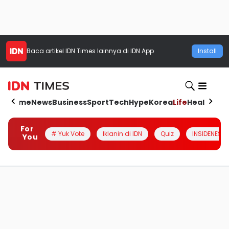
Baca artikel
IDN Times
lainnya di IDN App
Install
Home
News
Business
Sport
Tech
Hype
Korea
Life
Health
Aut
For
# Yuk Vote
Iklanin di IDN
Quiz
INSIDENESIA
You