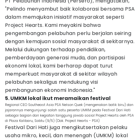
PT Pelabuhan Indonesia (Persero), mengatakan,
"Pelindo menyambut baik kolaborasi bersama PSA
dalam memajukan inisiatif masyarakat seperti
Project Hearts. Kami meyakini bahwa
pengembangan pelabuhan perlu berjalan seiring
dengan kemajuan sosial masyarakat di sekitarnya.
Melalui dukungan terhadap pendidikan,
pemberdayaan generasi muda, dan partisipasi
ekonomi lokal, kami berharap dapat turut
memperkuat masyarakat di sekitar wilayah
pelabuhan sekaligus mendukung visi
pembangunan ekonomi Indonesia."
5. UMKM lokal ikut meramaikan festival
Regional CEO Southeast Asia PSA Nelson Quek (mengenakan batik biru) dan
jajarannya mengunjungi salah satu peserta UMKM pada Festival Dari Hati
sebagai bagian dari kegiatan tanggung jawab sosial Project Hearts oleh PSA
di Plaza Kalibaru, Sabtu (9/5) (Dok. Project Hearts - PSA)
Festival Dari Hati juga mengikutsertakan pelaku
usaha mikro, kecil, dan menengah (UMKM) lokal