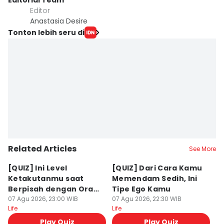
Editorial Team
Editor
Anastasia Desire
Tonton lebih seru di
Related Articles
See More
[QUIZ] Ini Level
[QUIZ] Dari Cara Kamu
[Q
Ketakutanmu saat
Memendam Sedih, Ini
Up
Berpisah dengan Orang
Tipe Ego Kamu
K
Lain
07 Agu 2026, 23:00 WIB
07 Agu 2026, 22:30 WIB
07
Life
Life
Lif
Play Quiz
Play Quiz