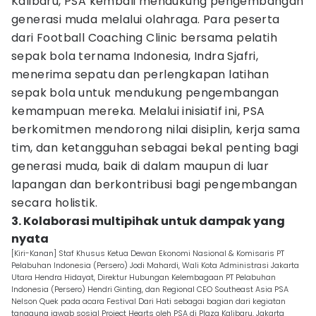
Kalibaru, PSA kembali mendukung pengembangan
generasi muda melalui olahraga. Para peserta
dari Football Coaching Clinic bersama pelatih
sepak bola ternama Indonesia, Indra Sjafri,
menerima sepatu dan perlengkapan latihan
sepak bola untuk mendukung pengembangan
kemampuan mereka. Melalui inisiatif ini, PSA
berkomitmen mendorong nilai disiplin, kerja sama
tim, dan ketangguhan sebagai bekal penting bagi
generasi muda, baik di dalam maupun di luar
lapangan dan berkontribusi bagi pengembangan
secara holistik.
3. Kolaborasi multipihak untuk dampak yang
nyata
[Kiri-Kanan] Staf Khusus Ketua Dewan Ekonomi Nasional & Komisaris PT
Pelabuhan Indonesia (Persero) Jodi Mahardi, Wali Kota Administrasi Jakarta
Utara Hendra Hidayat, Direktur Hubungan Kelembagaan PT Pelabuhan
Indonesia (Persero) Hendri Ginting, dan Regional CEO Southeast Asia PSA
Nelson Quek pada acara Festival Dari Hati sebagai bagian dari kegiatan
tanggung jawab sosial Project Hearts oleh PSA di Plaza Kalibaru, Jakarta