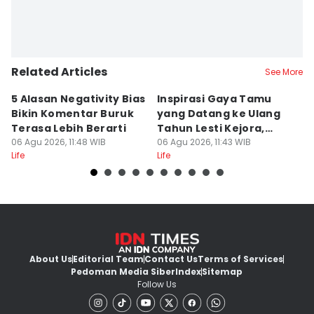
Delvia Y Oktaviani
Related Articles
See More
5 Alasan Negativity Bias
Inspirasi Gaya Tamu
G
Bikin Komentar Buruk
yang Datang ke Ulang
U
Terasa Lebih Berarti
Tahun Lesti Kejora,
K
06 Agu 2026, 11:48 WIB
Kasual
06 Agu 2026, 11:43 WIB
S
06
Life
Life
Lif
About Us
Editorial Team
Contact Us
Terms of Services
Pedoman Media Siber
Index
Sitemap
Follow Us