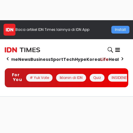
Baca artikel
IDN Times
lainnya di IDN App
Install
Home
News
Business
Sport
Tech
Hype
Korea
Life
Health
Aut
For
# Yuk Vote
Iklanin di IDN
Quiz
INSIDENESIA
You