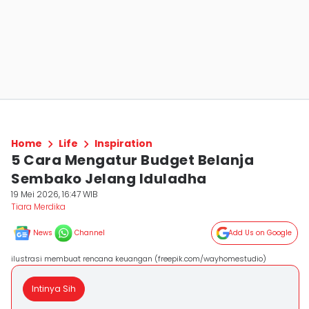
Home
Life
Inspiration
5 Cara Mengatur Budget Belanja
Sembako Jelang Iduladha
19 Mei 2026, 16:47 WIB
Tiara Merdika
News
Channel
Add Us on Google
ilustrasi membuat rencana keuangan (freepik.com/wayhomestudio)
Intinya Sih