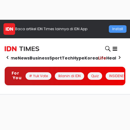
Baca artikel
IDN Times
lainnya di IDN App
Install
Home
News
Business
Sport
Tech
Hype
Korea
Life
Health
Aut
For
# Yuk Vote
Iklanin di IDN
Quiz
INSIDENESIA
You