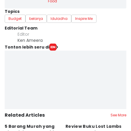
Food
Topics
Budget
belanja
Iduladha
Inspire Me
Editorial Team
Editor
Ken Ameera
Tonton lebih seru di
Related Articles
See More
5 Barang Murah yang
Review Buku Lost Lambs
No