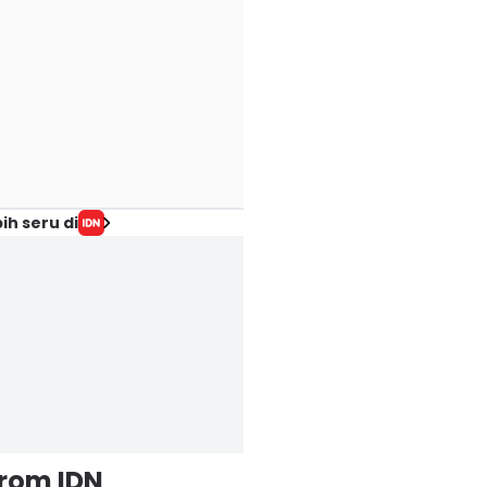
ih seru di
from IDN