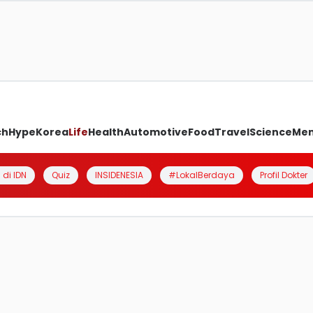
ch
Hype
Korea
Life
Health
Automotive
Food
Travel
Science
Me
 di IDN
Quiz
INSIDENESIA
#LokalBerdaya
Profil Dokter