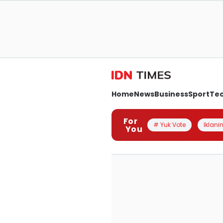
Home
News
Business
Sport
Te
For
# Yuk Vote
Iklanin
You