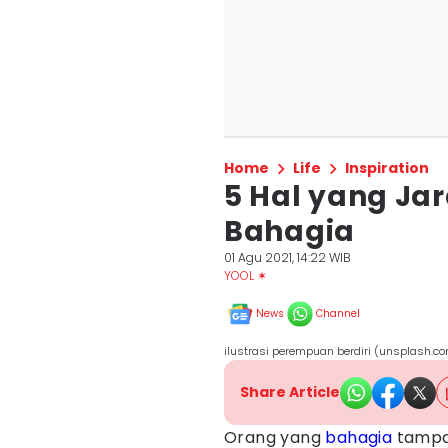
Home
Life
Inspiration
5 Hal yang Ja
Bahagia
01 Agu 2021, 14:22 WIB
YOOL ✶
News
Channel
ilustrasi perempuan berdiri (unsplash.c
Share Article
Orang yang
bahagia
tampak