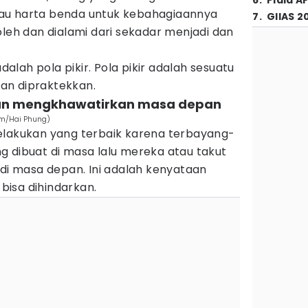
6
.
Piala A
au harta benda untuk kebahagiaannya
7
.
GIIAS 2
oleh dan dialami dari sekadar menjadi dan
lah pola pikir. Pola pikir adalah sesuatu
 dan dipraktekkan.
 dan mengkhawatirkan masa depan
om/Hai Phung)
elakukan yang terbaik karena terbayang-
g dibuat di masa lalu mereka atau takut
 di masa depan. Ini adalah kenyataan
 bisa dihindarkan.