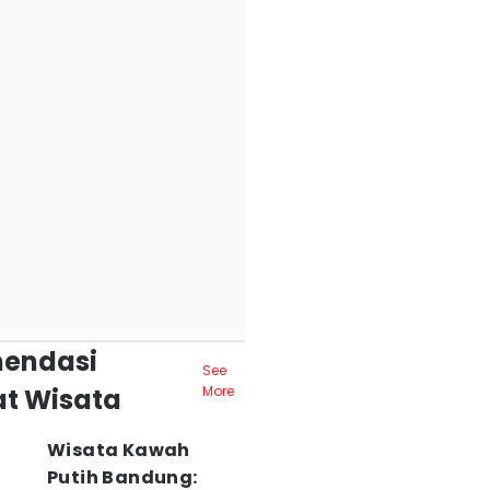
endasi
See
t Wisata
More
Wisata Kawah
Putih Bandung: