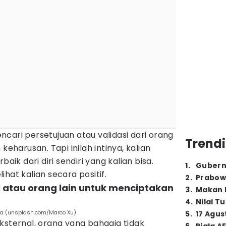
cari persetujuan atau validasi dari orang
Trendi
keharusan. Tapi inilah intinya, kalian
baik dari diri sendiri yang kalian bisa.
1
.
Gubern
hat kalian secara positif.
2
.
Prabow
 atau orang lain untuk menciptakan
3
.
Makan B
4
.
Nilai T
nga (unsplash.com/Marco Xu)
5
.
17 Agus
ksternal, orang yang bahagia tidak