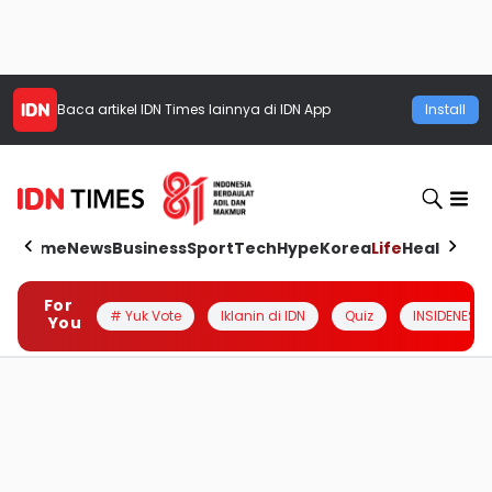
Baca artikel
IDN Times
lainnya di IDN App
Install
Home
News
Business
Sport
Tech
Hype
Korea
Life
Health
Aut
For
# Yuk Vote
Iklanin di IDN
Quiz
INSIDENESIA
You