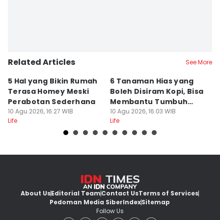
Related Articles
See More
5 Hal yang Bikin Rumah
6 Tanaman Hias yang
5
Terasa Homey Meski
Boleh Disiram Kopi, Bisa
Q
Perabotan Sederhana
Membantu Tumbuh
S
10 Agu 2026, 16:27 WIB
Optimal
10 Agu 2026, 16:03 WIB
10
Life
Life
Lif
About Us
Editorial Team
Contact Us
Terms of Services
Pedoman Media Siber
Index
Sitemap
Follow Us