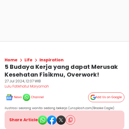
Home
Life
Inspiration
5 Budaya Kerja yang dapat Merusak
Kesehatan Fisikmu, Overwork!
27 Jul 2024, 12:07 WIB
Lulu Fatikhatul Maryamah
News
Channel
Add Us on Google
ilustrasi seorang wanita sedang bekerja (unsplash.com/Brooke Cagle)
Share Article