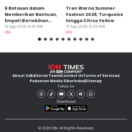
6 Batasan dalam
Tren Warna Summer
5 
Memberikan Bantuan,
Fashion 2026, Turquoise
D
Empati Berlebihan
hingga Citrus Yellow
T
Kurang Tepat
10 Agu 2026, 13:15 WIB
10 Agu 2026, 13:03 WIB
10
Life
Life
Lif
About Us
Editorial Team
Contact Us
Terms of Services
Pedoman Media Siber
Index
Sitemap
Follow Us
Download
© 2026 IDN. All Rights Reserved.