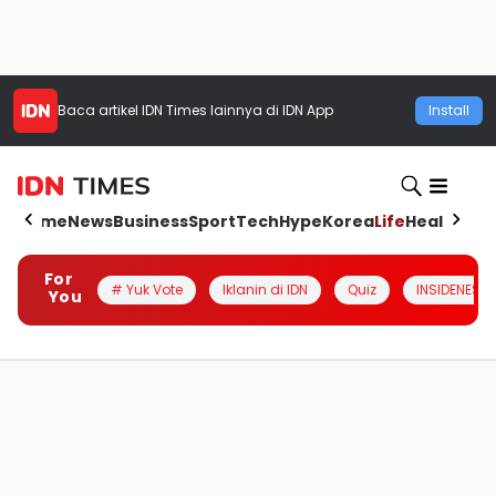
Baca artikel
IDN Times
lainnya di IDN App
Install
Home
News
Business
Sport
Tech
Hype
Korea
Life
Health
Aut
For
# Yuk Vote
Iklanin di IDN
Quiz
INSIDENESIA
You