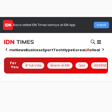
Baca artikel
IDN Times
lainnya di IDN App
Install
Home
News
Business
Sport
Tech
Hype
Korea
Life
Health
Aut
For
# Yuk Vote
Iklanin di IDN
Quiz
INSIDENESIA
You