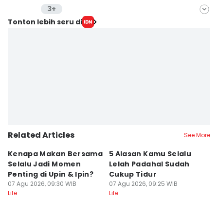
3+
Editor
Tonton lebih seru di
Muhammad Tarmizi Murdianto
Editor
Eddy Rusmanto
Editor
Delvia Y Oktaviani
Related Articles
See More
Kenapa Makan Bersama
5 Alasan Kamu Selalu
W
Selalu Jadi Momen
Lelah Padahal Sudah
I
Penting di Upin & Ipin?
Cukup Tidur
P
07 Agu 2026, 09:30 WIB
07 Agu 2026, 09:25 WIB
L
07
Life
Life
Lif