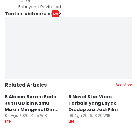
Editor
Febriyanti Revitasari
Tonton lebih seru di
Related Articles
See More
5 Alasan Berani Beda
5 Novel Star Wars
Q
Justru Bikin Kamu
Terbaik yang Layak
k
Makin Mengenal Diri
Diadaptasi Jadi Film
M
Sendiri
09 Agu 2026, 14:25 WIB
09 Agu 2026, 13:20 WIB
L
09
Life
Life
Lif