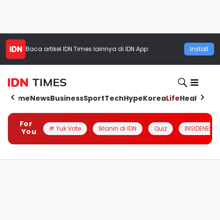
Baca artikel
IDN Times
lainnya di IDN App
Install
Home
News
Business
Sport
Tech
Hype
Korea
Life
Health
Aut
For
# Yuk Vote
Iklanin di IDN
Quiz
INSIDENESIA
You