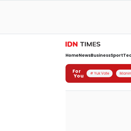
Home
News
Business
Sport
Te
For
# Yuk Vote
Iklanin
You