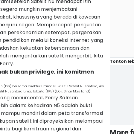
kami setelah Satelit N5 mendapat izin
sesegera mungkin menjembatani
akat, khususnya yang berada di kawasan
i penjuru negeri. Mempercepat penguatan
aran perekonomian setempat, pergerakan
 pendidikan melalui koneksi internet yang
andaskan kekuatan kebersamaan dan
lah mengantarkan satelit mengorbit, kita
Tonton leb
Ferry.
hak bukan privilege, ini komitmen
 (kiri) bersama Direktur Utama PT Pasifik Satelit Nusantara, Adi
t Nusantara Lima, Jakarta (11/5) (Dok. Sinar Mas Land)
s yang monumental, Ferry Salman
ih dalam: kehadiran N5 adalah bukti
i mampu mandiri dalam peta transformasi
cakupan satelit ini diproyeksikan melampaui
intu bagi kemitraan regional dan
More 