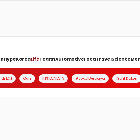
ch
Hype
Korea
Life
Health
Automotive
Food
Travel
Science
Me
 di IDN
Quiz
INSIDENESIA
#LokalBerdaya
Profil Dokter