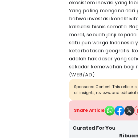
ekosistem inovasi yang lebi
Yang paling mengena dari
bahwa investasi konektivit
kalkulasi bisnis semata. Ba
moral, sebuah janji kepad
satu pun warga Indonesia 
keterbatasan geografis. K
adalah hak dasar yang seh
sekadar kemewahan bagi me
(WEB/AD)
Sponsored Content: This article is
all insights, reviews, and editoria
Share Article
Curated For You
Ribuan