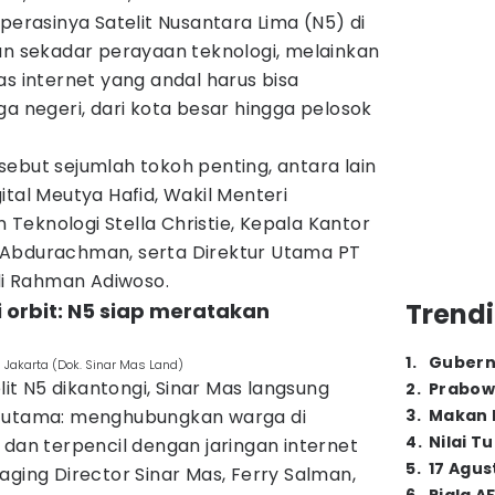
asinya Satelit Nusantara Lima (N5) di
an sekadar perayaan teknologi, melainkan
as internet yang andal harus bisa
ga negeri, dari kota besar hingga pelosok
ebut sejumlah tokoh penting, antara lain
ital Meutya Hafid, Wakil Menteri
n Teknologi Stella Christie, Kepala Kantor
 Abdurachman, serta Direktur Utama PT
Adi Rahman Adiwoso.
Trendi
i orbit: N5 siap meratakan
1
.
Gubern
 Jakarta (Dok. Sinar Mas Land)
elit N5 dikantongi, Sinar Mas langsung
2
.
Prabow
s utama: menghubungkan warga di
3
.
Makan B
4
.
Nilai T
 dan terpencil dengan jaringan internet
5
.
17 Agus
aging Director Sinar Mas, Ferry Salman,