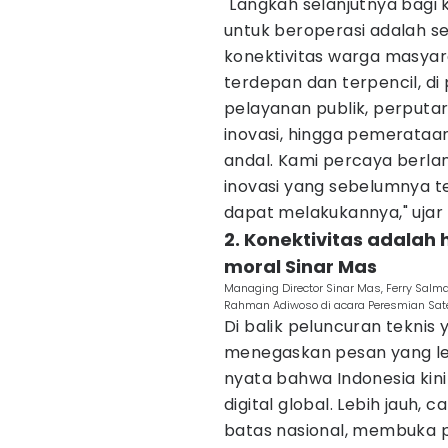
"Langkah selanjutnya bagi 
untuk beroperasi adalah 
konektivitas warga masyar
terdepan dan terpencil, d
pelayanan publik, perput
inovasi, hingga pemerataan
andal. Kami percaya berl
inovasi yang sebelumnya te
dapat melakukannya," ujar 
2. Konektivitas adalah 
moral Sinar Mas
Managing Director Sinar Mas, Ferry Salman
Rahman Adiwoso di acara Peresmian Sateli
Di balik peluncuran tekni
menegaskan pesan yang leb
nyata bahwa Indonesia kin
digital global. Lebih jauh, 
batas nasional, membuka p