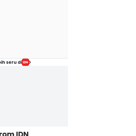
ih seru di
from IDN