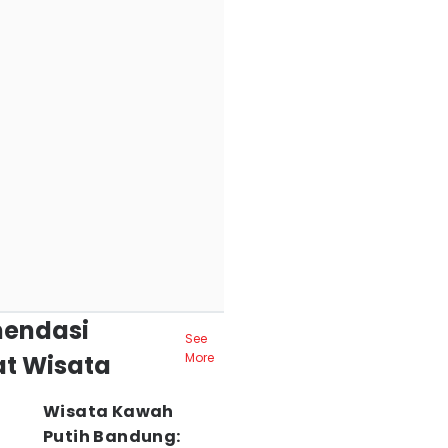
endasi
See
t Wisata
More
Wisata Kawah
Putih Bandung: