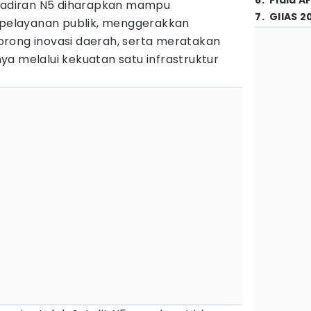
6
.
Piala A
adiran N5 diharapkan mampu
7
.
GIIAS 2
elayanan publik, menggerakkan
rong inovasi daerah, serta meratakan
a melalui kekuatan satu infrastruktur