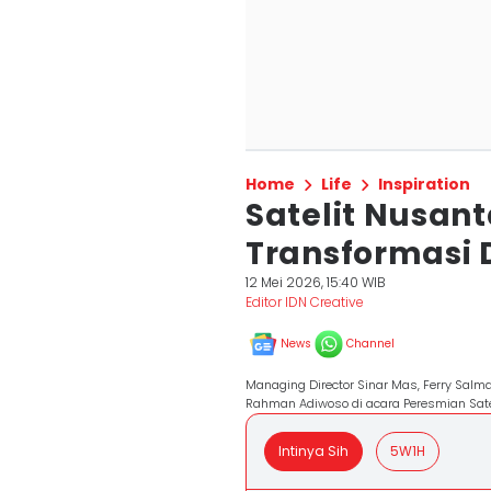
Home
Life
Inspiration
Satelit Nusan
Transformasi D
12 Mei 2026, 15:40 WIB
Editor IDN Creative
News
Channel
Managing Director Sinar Mas, Ferry Salman
Rahman Adiwoso di acara Peresmian Sateli
Intinya Sih
5W1H