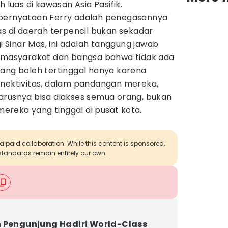
h luas di kawasan Asia Pasifik.
 pernyataan Ferry adalah penegasannya
as di daerah terpencil bukan sekadar
gi Sinar Mas, ini adalah tanggung jawab
a masyarakat dan bangsa bahwa tidak ada
yang boleh tertinggal hanya karena
onektivitas, dalam pandangan mereka,
arusnya bisa diakses semua orang, bukan
reka yang tinggal di pusat kota.
 a paid collaboration. While this content is sponsored,
l standards remain entirely our own.
 Pengunjung Hadiri World-Class