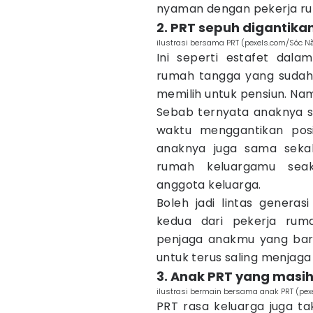
nyaman dengan pekerja ru
2. PRT sepuh digantika
ilustrasi bersama PRT (pexels.com/Sóc 
Ini seperti estafet dal
rumah tangga yang sudah l
memilih untuk pensiun. Na
Sebab ternyata anaknya s
waktu menggantikan posi
anaknya juga sama sekal
rumah keluargamu sea
anggota keluarga.
Boleh jadi lintas generas
kedua dari pekerja ru
penjaga anakmu yang baru 
untuk terus saling menjaga
3. Anak PRT yang masih
ilustrasi bermain bersama anak PRT (pex
PRT rasa keluarga juga ta