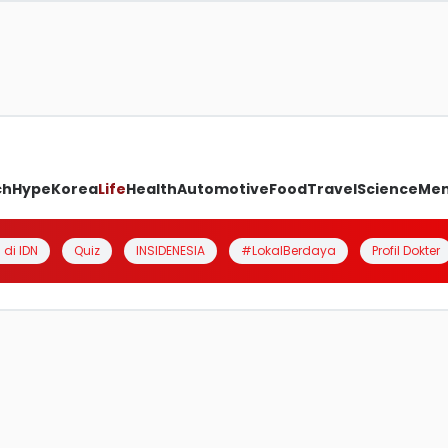
ch
Hype
Korea
Life
Health
Automotive
Food
Travel
Science
Me
 di IDN
Quiz
INSIDENESIA
#LokalBerdaya
Profil Dokter