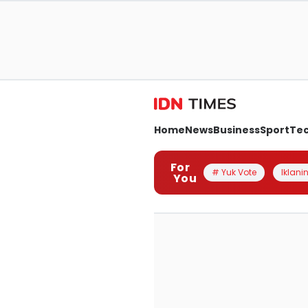
Home
News
Business
Sport
Te
For
# Yuk Vote
Iklanin
You