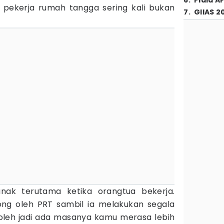
6
.
Piala A
 pekerja rumah tangga sering kali bukan
7
.
GIIAS 2
ak terutama ketika orangtua bekerja.
ng oleh PRT sambil ia melakukan segala
oleh jadi ada masanya kamu merasa lebih