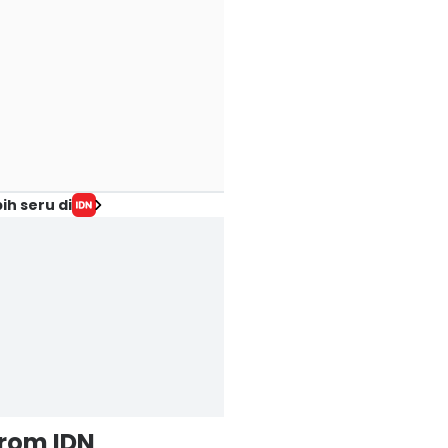
ih seru di
from IDN