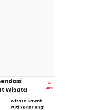
endasi
See
t Wisata
More
Wisata Kawah
Putih Bandung: