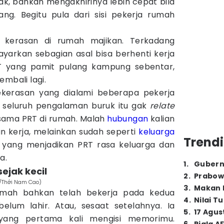
, bahkan mengakhirinya lebih cepat bila
ang. Begitu pula dari sisi pekerja rumah
 kerasan di rumah majikan. Terkadang
ayarkan sebagian asal bisa berhenti kerja
T yang pamit pulang kampung sebentar,
embali lagi.
ekerasan yang dialami beberapa pekerja
 seluruh pengalaman buruk itu gak
relate
ama PRT di rumah. Malah
hubungan
kalian
an kerja, melainkan sudah seperti
keluarga
Trendi
r yang menjadikan PRT rasa keluarga dan
a.
1
.
Gubern
ejak kecil
2
.
Prabow
m/Thới Nam Cao)
3
.
Makan B
umah bahkan telah bekerja pada kedua
4
.
Nilai T
lum lahir. Atau, sesaat setelahnya. Ia
5
.
17 Agus
yang pertama kali mengisi memorimu.