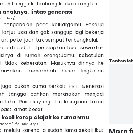
mah tangga ketimbang kedua orangtua.
n anaknya, lintas generasi
Năng Động)
am pengabdian pada keluargamu. Pekerja
anjut usia dan gak sanggup lagi bekerja
mun, pekerjaan tak sempat terbengkalai.
eperti sudah dipersiapkan buat sewaktu-
sinya di rumah orangtuamu. Kebetulan
Tonton leb
i tidak keberatan. Masuknya dirinya ke
kan-akan menambah besar lingkaran
i juga bukan cuma terkait PRT. Generasi
mah tangga bahkan merasakan menjadi
lahir. Rasa sayang dan keinginan kalian
 pasti amat besar.
 kecil kerap diajak ke rumahmu
els.com/Trần Thiên Ưng)
More 
k melulu karena ia sudah lama sekali ikut