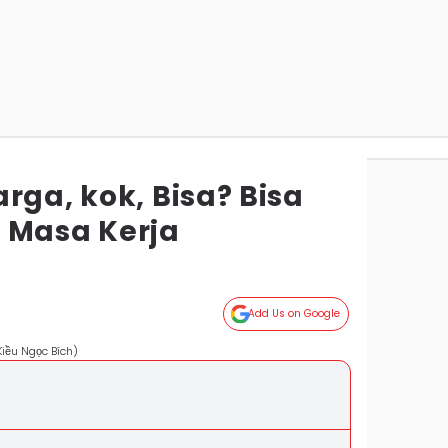
rga, kok, Bisa? Bisa
 Masa Kerja
Add Us on Google
iều Ngọc Bích)