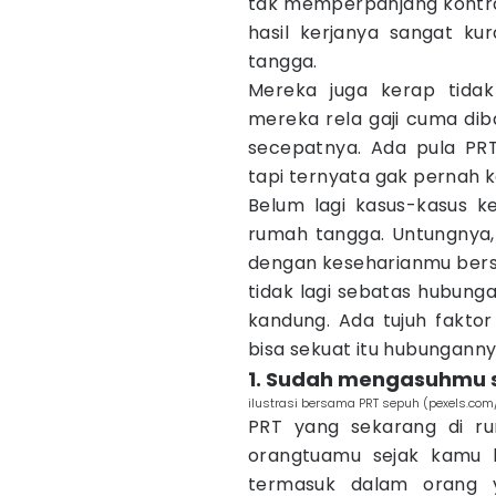
tak memperpanjang kontrak
hasil kerjanya sangat kur
tangga.
Mereka juga kerap tidak
mereka rela gaji cuma dib
secepatnya. Ada pula PR
tapi ternyata gak pernah k
Belum lagi kasus-kasus k
rumah tangga. Untungnya,
dengan keseharianmu bers
tidak lagi sebatas hubung
kandung. Ada tujuh fakto
bisa sekuat itu hubunganny
1. Sudah mengasuhmu s
ilustrasi bersama PRT sepuh (pexels.co
PRT yang sekarang di r
orangtuamu sejak kamu be
termasuk dalam orang 