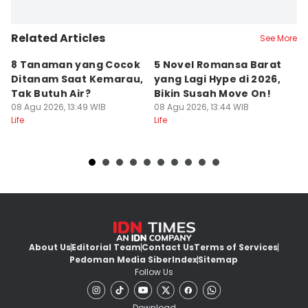
Related Articles
See More
8 Tanaman yang Cocok
5 Novel Romansa Barat
5
Ditanam Saat Kemarau,
yang Lagi Hype di 2026,
y
Tak Butuh Air?
Bikin Susah Move On!
D
08 Agu 2026, 13:49 WIB
08 Agu 2026, 13:44 WIB
08
Life
Life
Lif
About Us
Editorial Team
Contact Us
Terms of Services
Pedoman Media Siber
Index
Sitemap
Follow Us
Download