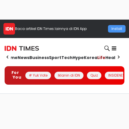
Baca artikel
IDN Times
lainnya di IDN App
Install
Home
News
Business
Sport
Tech
Hype
Korea
Life
Health
Aut
For
# Yuk Vote
Iklanin di IDN
Quiz
INSIDENESIA
You