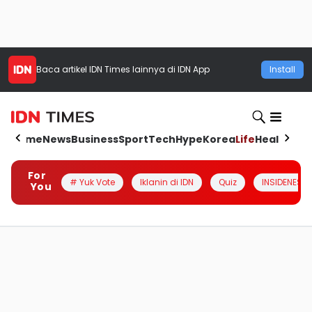
Baca artikel
IDN Times
lainnya di IDN App
Install
Home
News
Business
Sport
Tech
Hype
Korea
Life
Health
Aut
For
# Yuk Vote
Iklanin di IDN
Quiz
INSIDENESIA
You