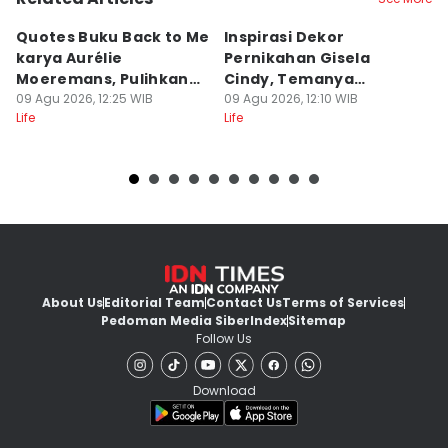
Quotes Buku Back to Me
Inspirasi Dekor
[
karya Aurélie
Pernikahan Gisela
P
Moeremans, Pulihkan
Cindy, Temanya
S
Luka Terdalam
09 Agu 2026, 12:25 WIB
Romantic Garden!
09 Agu 2026, 12:10 WIB
I
09
Life
Life
Lif
About Us
Editorial Team
Contact Us
Terms of Services
Pedoman Media Siber
Index
Sitemap
Follow Us
Download