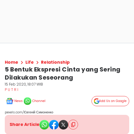
Home
Life
Relationship
5 Bentuk Ekspresi Cinta yang Sering
Dilakukan Seseorang
15 Feb 2020, 18:07 WIB
P U T R I
News
Channel
Add Us on Google
pexels.com/Євгеній Симоненко
Share Article