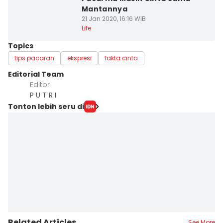
Mantannya
21 Jan 2020, 16:16 WIB
Life
Topics
tips pacaran
ekspresi
fakta cinta
Editorial Team
Editor
P U T R I
Tonton lebih seru di
Related Articles
See More