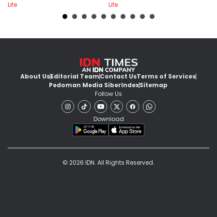
Life
Life
Lif
About Us
Editorial Team
Contact Us
Terms of Services
Pedoman Media Siber
Index
Sitemap
Follow Us
Download
© 2026 IDN. All Rights Reserved.