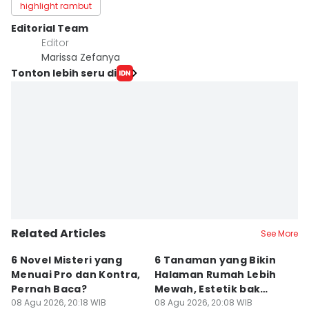
highlight rambut
Editorial Team
Editor
Marissa Zefanya
Tonton lebih seru di
Related Articles
See More
6 Novel Misteri yang
6 Tanaman yang Bikin
T
Menuai Pro dan Kontra,
Halaman Rumah Lebih
Ja
Pernah Baca?
Mewah, Estetik bak
T
08 Agu 2026, 20:18 WIB
Resor
08 Agu 2026, 20:08 WIB
08