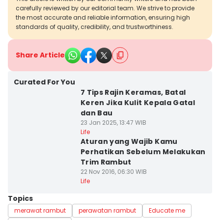
carefully reviewed by our editorial team. We strive to provide
the most accurate and reliable information, ensuring high
standards of quality, credibility, and trustworthiness.
Share Article
Curated For You
7 Tips Rajin Keramas, Batal
Keren Jika Kulit Kepala Gatal
dan Bau
23 Jan 2025, 13:47 WIB
Life
Aturan yang Wajib Kamu
Perhatikan Sebelum Melakukan
Trim Rambut
22 Nov 2016, 06:30 WIB
Life
Topics
merawat rambut
perawatan rambut
Educate me