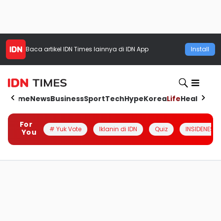
Baca artikel
IDN Times
lainnya di IDN App
Install
Home
News
Business
Sport
Tech
Hype
Korea
Life
Health
Aut
For
# Yuk Vote
Iklanin di IDN
Quiz
INSIDENESIA
You