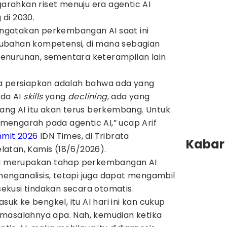
garahkan riset menuju era agentic AI
di 2030.
ngatakan perkembangan AI saat ini
ubahan kompetensi, di mana sebagian
enurunan, sementara keterampilan lain
a persiapkan adalah bahwa ada yang
ada AI
skills
yang
declining
, ada yang
dang AI itu akan terus berkembang. Untuk
n mengarah pada agentic AI,” ucap Arif
mmit 2026
IDN Times, di Tribrata
Kabar 
atan, Kamis (18/6/2026).
 AI merupakan tahap perkembangan AI
nganalisis, tetapi juga dapat mengambil
kusi tindakan secara otomatis.
suk ke bengkel, itu AI hari ini kan cukup
masalahnya apa. Nah, kemudian ketika