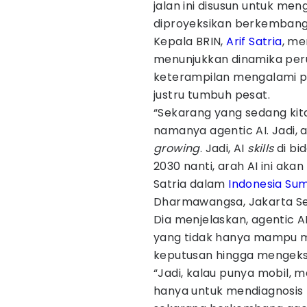
jalan ini disusun untuk men
diproyeksikan berkembang 
Kepala BRIN,
Arif Satria
, me
menunjukkan dinamika per
keterampilan mengalami p
justru tumbuh pesat.
“Sekarang yang sedang kit
namanya agentic AI. Jadi, 
growing
. Jadi, AI
skills
di bi
2030 nanti, arah AI ini aka
Satria dalam
Indonesia Su
Dharmawangsa, Jakarta Sel
Dia menjelaskan, agentic
yang tidak hanya mampu me
keputusan hingga mengekse
“Jadi, kalau punya mobil, ma
hanya untuk mendiagnosis 