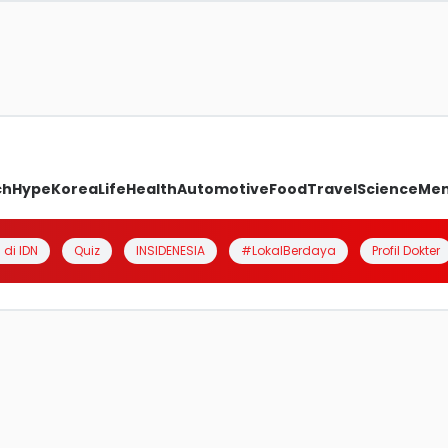
ch
Hype
Korea
Life
Health
Automotive
Food
Travel
Science
Me
 di IDN
Quiz
INSIDENESIA
#LokalBerdaya
Profil Dokter