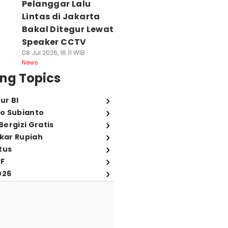
Pelanggar Lalu
Lintas di Jakarta
Bakal Ditegur Lewat
Speaker CCTV
08 Jul 2026, 16:11 WIB
News
ng Topics
ur BI
o Subianto
ergizi Gratis
ukar Rupiah
tus
FF
026