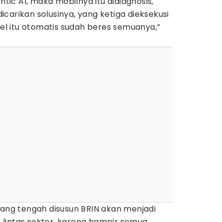
c AI, maka mobilnya itu didiagnosis,
carikan solusinya, yang ketiga dieksekusi
kel itu otomatis sudah beres semuanya,”
yang tengah disusun BRIN akan menjadi
lintas sektor, karena hampir semua