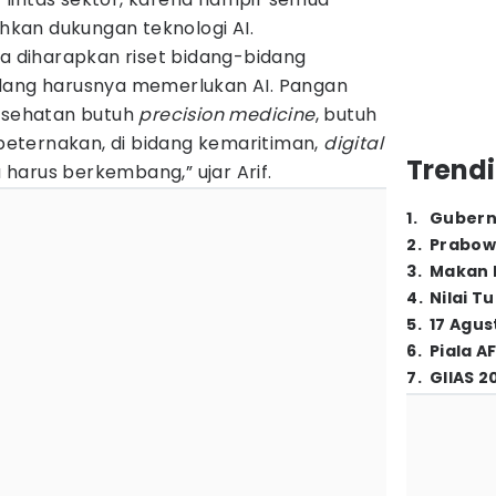
kan dukungan teknologi AI.
ka diharapkan riset bidang-bidang
idang harusnya memerlukan AI. Pangan
kesehatan butuh
precision medicine
, butuh
g peternakan, di bidang kemaritiman,
digital
Trendi
ga harus berkembang,” ujar Arif.
1
.
Gubern
2
.
Prabow
3
.
Makan B
4
.
Nilai T
5
.
17 Agus
6
.
Piala A
7
.
GIIAS 2