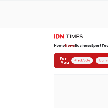
Home
News
Business
Sport
Te
For
# Yuk Vote
Iklanin
You