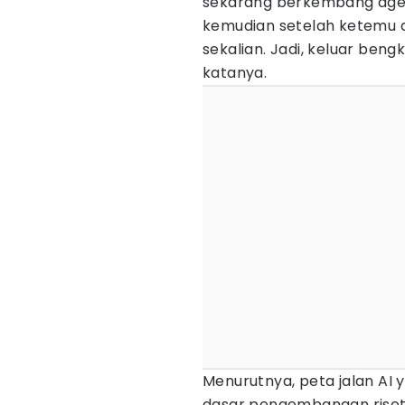
sekarang berkembang agenti
kemudian setelah ketemu di
sekalian. Jadi, keluar beng
katanya.
Menurutnya, peta jalan AI 
dasar pengembangan riset 