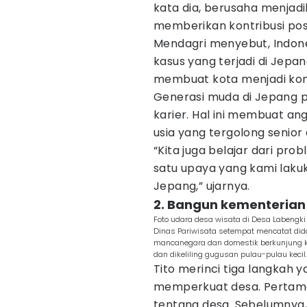
kata dia, berusaha menjad
memberikan kontribusi pos
Mendagri menyebut, Indones
kasus yang terjadi di Jepan
membuat kota menjadi komp
Generasi muda di Jepang p
karier. Hal ini membuat an
usia yang tergolong senior
“Kita juga belajar dari pro
satu upaya yang kami lakuk
Jepang,” ujarnya.
2. Bangun kementeria
Foto udara desa wisata di Desa Labengki 
Dinas Pariwisata setempat mencatat dida
mancanegara dan domestik berkunjung ke
dan dikeliling gugusan pulau-pulau kecil
Tito merinci tiga langkah 
memperkuat desa. Pertam
tentang desa. Sebelumnya,