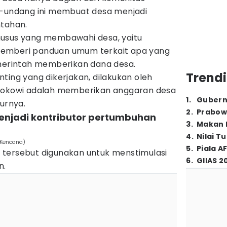
g-undang ini membuat desa menjadi
ntahan.
husus yang membawahi desa, yaitu
emberi panduan umum terkait apa yang
emerintah memberikan dana desa.
Trendi
ting yang dikerjakan, dilakukan oleh
 Jokowi adalah memberikan anggaran desa
1
.
Gubern
turnya.
2
.
Prabow
enjadi kontributor pertumbuhan
3
.
Makan B
4
.
Nilai T
 Kencana)
5
.
Piala A
tersebut digunakan untuk menstimulasi
6
.
GIIAS 2
n.