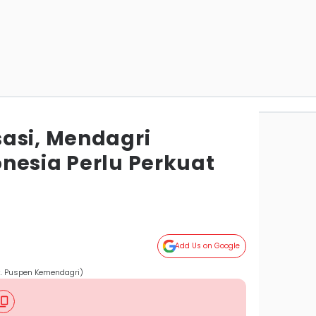
asi, Mendagri
nesia Perlu Perkuat
Add Us on Google
ok. Puspen Kemendagri)