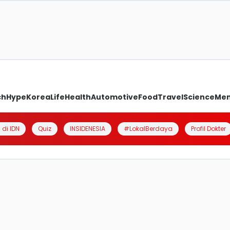
ch
Hype
Korea
Life
Health
Automotive
Food
Travel
Science
Me
 di IDN
Quiz
INSIDENESIA
#LokalBerdaya
Profil Dokter