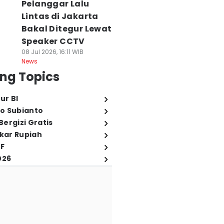
Pelanggar Lalu
Lintas di Jakarta
Bakal Ditegur Lewat
Speaker CCTV
08 Jul 2026, 16:11 WIB
News
ng Topics
ur BI
o Subianto
ergizi Gratis
ukar Rupiah
FF
026