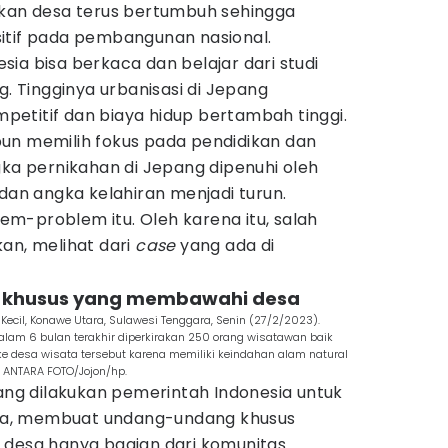
ikan desa terus bertumbuh sehingga
itif pada pembangunan nasional.
ia bisa berkaca dan belajar dari studi
g. Tingginya urbanisasi di Jepang
etitif dan biaya hidup bertambah tinggi.
un memilih fokus pada pendidikan dan
gka pernikahan di Jepang dipenuhi oleh
 dan angka kelahiran menjadi turun.
blem-problem itu. Oleh karena itu, salah
an, melihat dari
case
yang ada di
n khusus yang membawahi desa
Kecil, Konawe Utara, Sulawesi Tenggara, Senin (27/2/2023).
lam 6 bulan terakhir diperkirakan 250 orang wisatawan baik
 desa wisata tersebut karena memiliki keindahan alam natural
. ANTARA FOTO/Jojon/hp.
yang dilakukan pemerintah Indonesia untuk
a, membuat undang-undang khusus
 desa hanya bagian dari komunitas