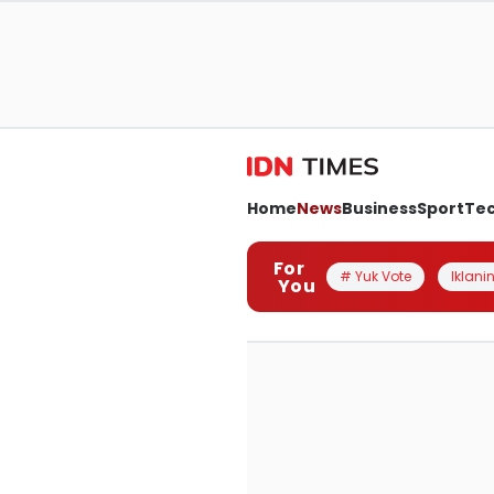
Home
News
Business
Sport
Te
For
# Yuk Vote
Iklanin
You