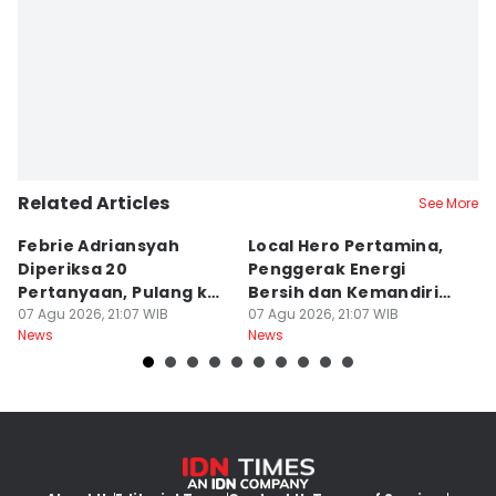
Related Articles
See More
Febrie Adriansyah
Local Hero Pertamina,
B
Diperiksa 20
Penggerak Energi
N
Pertanyaan, Pulang ke
Bersih dan Kemandirian
T
KPK Pakai Rompi
07 Agu 2026, 21:07 WIB
Desa
07 Agu 2026, 21:07 WIB
B
07
News
News
Ne