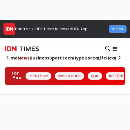
Baca artikel
IDN Times
lainnya di IDN App
Install
Home
News
Business
Sport
Tech
Hype
Korea
Life
Health
Aut
For
# Yuk Vote
Iklanin di IDN
Quiz
INSIDENESIA
You