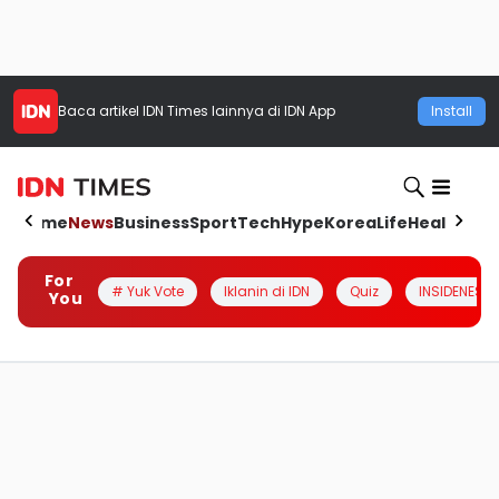
Baca artikel
IDN Times
lainnya di IDN App
Install
Home
News
Business
Sport
Tech
Hype
Korea
Life
Health
Aut
For
# Yuk Vote
Iklanin di IDN
Quiz
INSIDENESIA
You