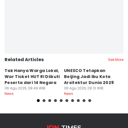
Related Articles
See More
Tak Hanya Warga Lokal,
UNESCO Tetapkan
B
War Ticket HUT RI Diikuti
Beijing Jadi Ibu Kota
Di
Peserta dari 14 Negara
Arsitektur Dunia 2029
P
06 Agu 2026, 08:49 WIB
06 Agu 2026, 08:13 WIB
M
06
News
News
Ne