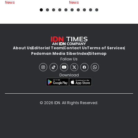
News
News
Ne
About Us
Editorial Team
Contact Us
Terms of Services
Pedoman Media Siber
Index
Sitemap
Follow Us
Download
© 2026 IDN. All Rights Reserved.