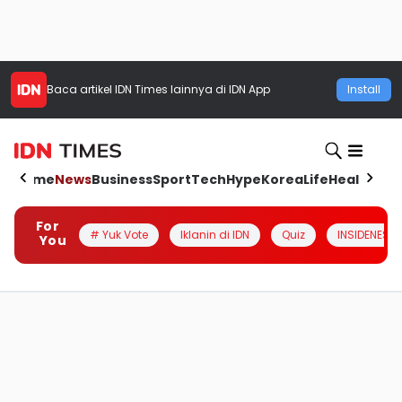
Baca artikel
IDN Times
lainnya di IDN App
Install
Home
News
Business
Sport
Tech
Hype
Korea
Life
Health
Aut
For
# Yuk Vote
Iklanin di IDN
Quiz
INSIDENESIA
You