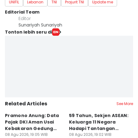
UNIFIL
Lebanon
TNI
Prajurit TNI
Update me
Editorial Team
Editor
Sunariyah Sunariyah
Tonton lebih seru di
Related Articles
See More
Pramono Anung: Data
59 Tahun, Sekjen ASEAN:
G
Pajak DKI Aman Usai
Keluarga 11 Negara
La
Kebakaran Gedung
Hadapi Tantangan
C
Bapenda
08 Agu 2026, 19:05 WIB
Bersama
08 Agu 2026, 19:02 WIB
08