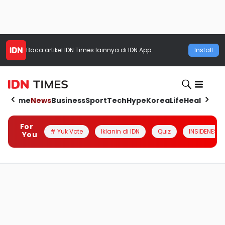
Baca artikel
IDN Times
lainnya di IDN App
Install
Home
News
Business
Sport
Tech
Hype
Korea
Life
Health
Aut
For
# Yuk Vote
Iklanin di IDN
Quiz
INSIDENESIA
You