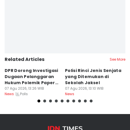
Related Articles
See More
DPR Dorong Investigasi
Polisi Rinci Jenis Senjata
M
Dugaan Pelanggaran
yang Ditemukan di
M
Hukum Polemik Paper
Sekolah Jaksel
S
MBG
07 Agu 2026, 13:26 WIB
07 Agu 2026, 13:10 WIB
R
07
Polls
News
News
Ne