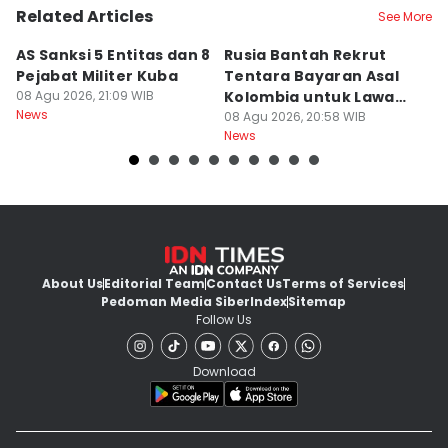
Related Articles
See More
AS Sanksi 5 Entitas dan 8
Rusia Bantah Rekrut
H
Pejabat Militer Kuba
Tentara Bayaran Asal
M
08 Agu 2026, 21:09 WIB
Kolombia untuk Lawan
08
News
Ne
Ukraina
08 Agu 2026, 20:58 WIB
News
About Us
Editorial Team
Contact Us
Terms of Services
Pedoman Media Siber
Index
Sitemap
Follow Us
Download