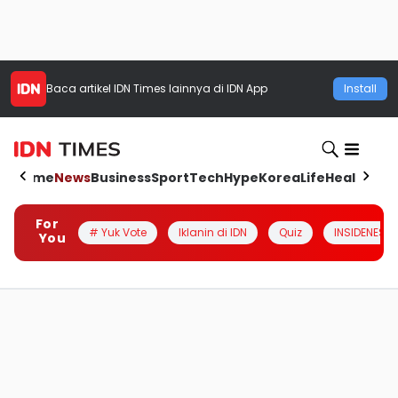
Baca artikel
IDN Times
lainnya di IDN App
Install
Home
News
Business
Sport
Tech
Hype
Korea
Life
Health
Aut
For
# Yuk Vote
Iklanin di IDN
Quiz
INSIDENESIA
You