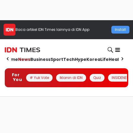
Baca artikel
IDN Times
lainnya di IDN App
Install
Home
News
Business
Sport
Tech
Hype
Korea
Life
Health
Aut
For
# Yuk Vote
Iklanin di IDN
Quiz
INSIDENESIA
You