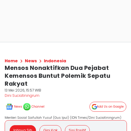
Home
News
Indonesia
Mensos Nonaktifkan Dua Pejabat
Kemensos Buntut Polemik Sepatu
Rakyat
13 Mei 2026, 15:57 WIB
Dini Suciatiningrum
News
Channel
Add Us on Google
Menteri Sosial Saifullah Yusuf (Gus Ipul) (IDN Times/Dini Suciatiningrum)
Intinya Sih
Gini Kak
Sisi Positif