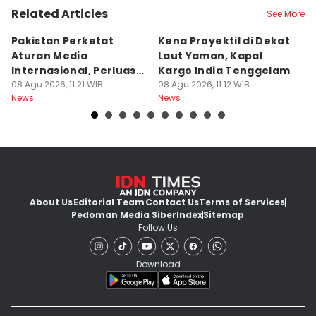
Related Articles
See More
Pakistan Perketat
Kena Proyektil di Dekat
H
Aturan Media
Laut Yaman, Kapal
S
Internasional, Perluas
Kargo India Tenggelam
d
Pengawasan
08 Agu 2026, 11:21 WIB
08 Agu 2026, 11:12 WIB
08
News
News
Ne
About Us
Editorial Team
Contact Us
Terms of Services
Pedoman Media Siber
Index
Sitemap
Follow Us
Download