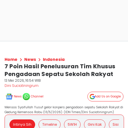
Home
News
Indonesia
7 Poin Hasil Penelusuran Tim Khusus
Pengadaan Sepatu Sekolah Rakyat
13 Mei 2026, 16:54 WIB
Dini Suciatiningrum
News
Channel
Add Us on Google
Mensos Syaifullah Yusuf gelar konpers pengadaan sepatu Sekolah Rakyat di
Gedung Kemensos Rabu (13/5/2026). (IDN Times/Dini Suciatiningrum)
Intinya Sih
Timeline
5W1H
Gini Kak
Sisi Posit