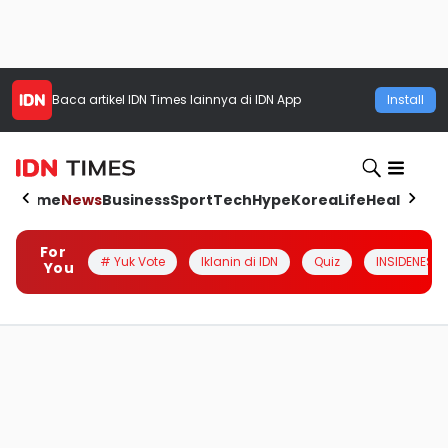
Baca artikel
IDN Times
lainnya di IDN App
Install
Home
News
Business
Sport
Tech
Hype
Korea
Life
Health
Aut
For
# Yuk Vote
Iklanin di IDN
Quiz
INSIDENESIA
You