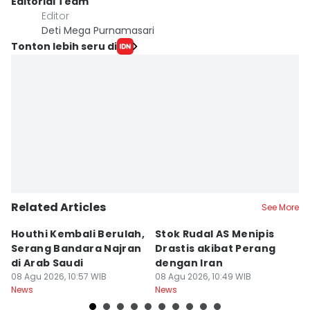
Editorial Team
Editor
Deti Mega Purnamasari
Tonton lebih seru di
Related Articles
See More
Houthi Kembali Berulah,
Stok Rudal AS Menipis
P
Serang Bandara Najran
Drastis akibat Perang
B
di Arab Saudi
dengan Iran
O
08 Agu 2026, 10:57 WIB
08 Agu 2026, 10:49 WIB
R
08
News
News
Ne