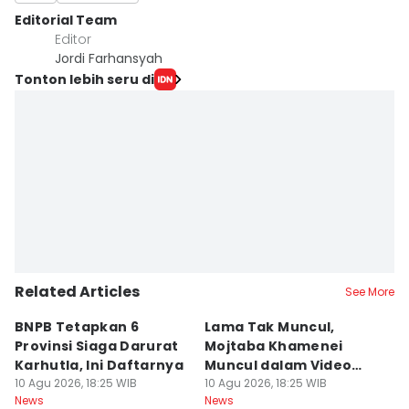
Editorial Team
Editor
Jordi Farhansyah
Tonton lebih seru di
Related Articles
See More
BNPB Tetapkan 6
Lama Tak Muncul,
P
Provinsi Siaga Darurat
Mojtaba Khamenei
K
Karhutla, Ini Daftarnya
Muncul dalam Video
R
10 Agu 2026, 18:25 WIB
Perdana 13 Detik
10 Agu 2026, 18:25 WIB
T
10
News
News
Ne