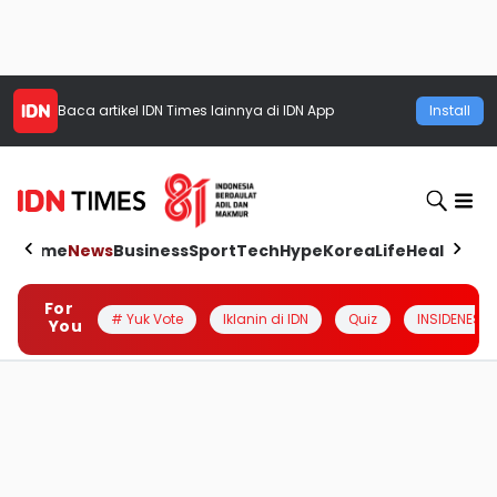
Baca artikel
IDN Times
lainnya di IDN App
Install
Home
News
Business
Sport
Tech
Hype
Korea
Life
Health
Aut
For
# Yuk Vote
Iklanin di IDN
Quiz
INSIDENESIA
You