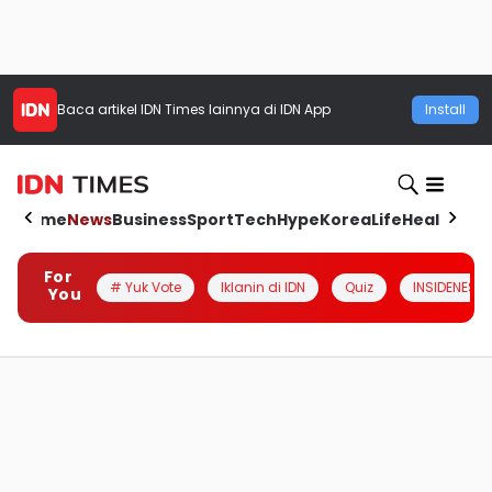
Baca artikel
IDN Times
lainnya di IDN App
Install
Home
News
Business
Sport
Tech
Hype
Korea
Life
Health
Aut
For
# Yuk Vote
Iklanin di IDN
Quiz
INSIDENESIA
You