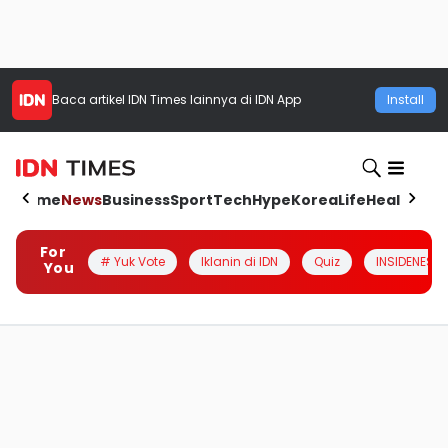
Baca artikel
IDN Times
lainnya di IDN App
Install
Home
News
Business
Sport
Tech
Hype
Korea
Life
Health
Aut
For
# Yuk Vote
Iklanin di IDN
Quiz
INSIDENESIA
You