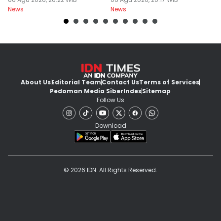
TPPU Febrie
Sa
News
News
Ne
About Us
Editorial Team
Contact Us
Terms of Services
Pedoman Media Siber
Index
Sitemap
Follow Us
Download
© 2026 IDN. All Rights Reserved.