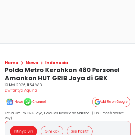
Home
News
Indonesia
Polda Metro Kerahkan 480 Personel
Amankan HUT GRIB Jaya di GBK
10 Mei 2026, 11:54 WIB
Dwifantya Aquina
News
Channel
Add Us on Google
Ketua Umum GRIB Jaya, Hercules Rosario de Marshal. (IDN Times/Larasati
Rey)
Intinya Sih
Gini Kak
Sisi Positif