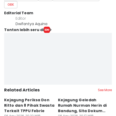
GBK
Editorial Team
Editor
Dwifantya Aquina
Tonton lebih seru di
Related Articles
See More
Kejagung Periksa Don
Kejagung Geledah
I
Ritto dan 8 Pihak Swasta
Rumah Nurman Herin di
T
Terkait TPPU Febrie
Bandung, Sita Dokumen
T
06 Agu 2026, 20:22 WIB
06 Agu 2026, 20:17 WIB
06