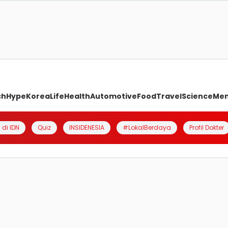
ch
Hype
Korea
Life
Health
Automotive
Food
Travel
Science
Me
 di IDN
Quiz
INSIDENESIA
#LokalBerdaya
Profil Dokter