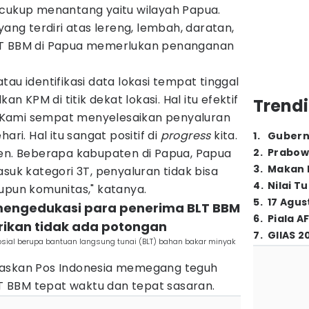
 cukup menantang yaitu wilayah Papua.
yang terdiri atas lereng, lembah, daratan,
LT BBM di Papua memerlukan penanganan
atau identifikasi data lokasi tempat tinggal
KPM di titik dekat lokasi. Hal itu efektif
Trendi
u. Kami sempat menyelesaikan penyaluran
ari. Hal itu sangat positif di
progress
kita.
1
.
Gubern
sen. Beberapa kabupaten di Papua, Papua
2
.
Prabow
3
.
Makan B
asuk kategori 3T, penyaluran tidak bisa
4
.
Nilai T
upun komunitas," katanya.
5
.
17 Agus
s mengedukasi para penerima BLT BBM
6
.
Piala A
ikan tidak ada potongan
7
.
GIIAS 2
sial berupa bantuan langsung tunai (BLT) bahan bakar minyak
gaskan Pos Indonesia memegang teguh
 BBM tepat waktu dan tepat sasaran.