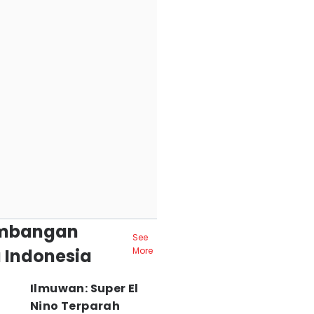
mbangan
See
 Indonesia
More
Ilmuwan: Super El
Nino Terparah