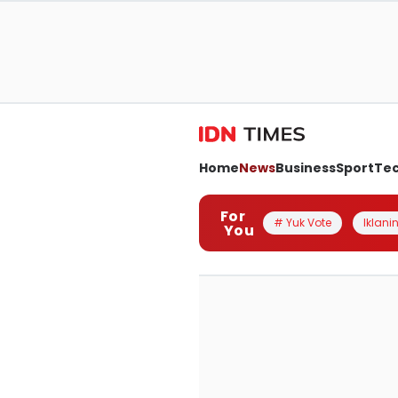
Home
News
Business
Sport
Te
For
# Yuk Vote
Iklanin
You