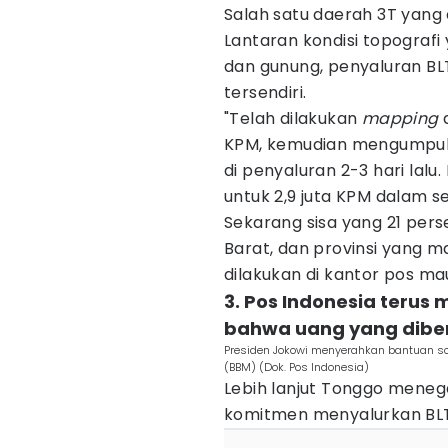
Salah satu daerah 3T yang
Lantaran kondisi topografi 
dan gunung, penyaluran B
tersendiri.
"Telah dilakukan
mapping
KPM, kemudian mengumpulkan 
di penyaluran 2-3 hari lal
untuk 2,9 juta KPM dalam seh
Sekarang sisa yang 21 per
Barat, dan provinsi yang m
dilakukan di kantor pos ma
3. Pos Indonesia teru
bahwa uang yang diber
Presiden Jokowi menyerahkan bantuan so
(BBM) (Dok. Pos Indonesia)
Lebih lanjut Tonggo mene
komitmen menyalurkan BLT