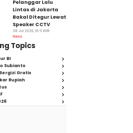
Pelanggar Lalu
Lintas di Jakarta
Bakal Ditegur Lewat
Speaker CCTV
08 Jul 2026, 16:11 WIB
News
ng Topics
ur BI
o Subianto
ergizi Gratis
ukar Rupiah
tus
FF
026