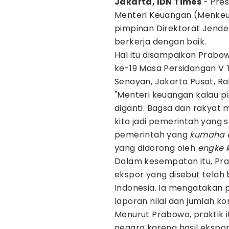
Jakarta, IDN Times
- Pre
Menteri Keuangan (Menke
pimpinan Direktorat Jendera
berkerja dengan baik.
Hal itu disampaikan Prabo
ke-19 Masa Persidangan V 
Senayan, Jakarta Pusat, R
"Menteri keuangan kalau 
diganti. Bagsa dan rakyat
kita jadi pemerintah yang 
pemerintah yang
kumaha 
yang didorong oleh
engke
Dalam kesempatan itu, Pr
ekspor yang disebut telah
Indonesia. Ia mengatakan p
laporan nilai dan jumlah k
Menurut Prabowo, praktik 
negara karena hasil ekspor