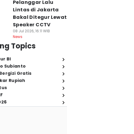
Pelanggar Lalu
Lintas di Jakarta
Bakal Ditegur Lewat
Speaker CCTV
08 Jul 2026, 16:11 WIB
News
ng Topics
ur BI
o Subianto
ergizi Gratis
ukar Rupiah
tus
FF
026