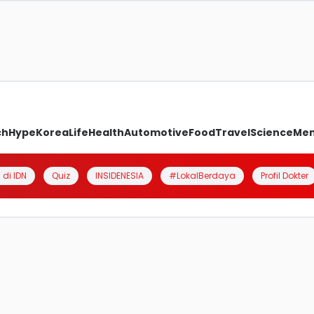
ch
Hype
Korea
Life
Health
Automotive
Food
Travel
Science
Me
 di IDN
Quiz
INSIDENESIA
#LokalBerdaya
Profil Dokter