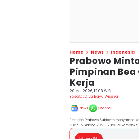
Home
News
Indonesia
Prabowo Mint
Pimpinan Bea 
Kerja
20 Mei 2026, 12:08 WIB
Yosafat Diva Bayu Wisesa
News
Channel
Presiden Prabowo Subianto menyampaika
V Tahun Sidang 2025-2026 di kompleks P
Intinya Sih