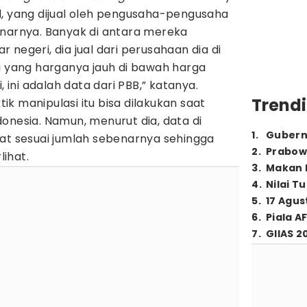
l, yang dijual oleh pengusaha-pengusaha
enarnya. Banyak di antara mereka
negeri, dia jual dari perusahaan dia di
i yang harganya jauh di bawah harga
, ini adalah data dari PBB,” katanya.
Trendi
k manipulasi itu bisa dilakukan saat
onesia. Namun, menurut dia, data di
1
.
Gubern
tat sesuai jumlah sebenarnya sehingga
2
.
Prabow
ihat.
3
.
Makan B
4
.
Nilai T
5
.
17 Agus
6
.
Piala A
7
.
GIIAS 2