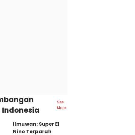
mbangan
See
 Indonesia
More
Ilmuwan: Super El
Nino Terparah