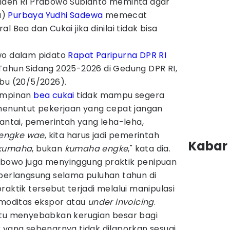
siden RI Prabowo Subianto meminta agar
u)
Purbaya Yudhi Sadewa
memecat
l Bea dan Cukai jika dinilai tidak bisa
wo dalam pidato
Rapat Paripurna DPR RI
Tahun Sidang 2025-2026 di Gedung DPR RI,
abu (20/5/2026).
pimpinan
bea cukai
tidak mampu segera
 menuntut pekerjaan yang cepat jangan
santai, pemerintah yang leha-leha,
engke wae
, kita harus jadi pemerintah
Kabar 
 kumaha
, bukan
kumaha engke
," kata dia.
abowo juga menyinggung praktik penipuan
 berlangsung selama puluhan tahun di
raktik tersebut terjadi melalui manipulasi
omoditas ekspor atau
under invoicing
.
itu menyebabkan kerugian besar bagi
 yang sebenarnya tidak dilaporkan sesuai