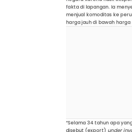
fakta di lapangan. Ia men
menjual komoditas ke perus
harga jauh di bawah harga
“Selama 34 tahun apa yang 
disebut (export)
under inv