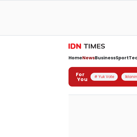
Home
News
Business
Sport
Te
For
# Yuk Vote
Iklanin
You