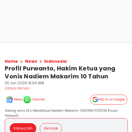
Home
News
Indonesia
Profil Purwanto, Hakim Ketua yang
Vonis Nadiem Makarim 10 Tahun
30 Jun 2026, 16:04 WIB
Zahira Hilman
News
Channel
Add Us on Google
Sidang vonis Eks Mendikbud Nadiem Makarim. (ANTARA FOTO/M Risyal
Hidayat)
Intinya Sih
Gini Kak