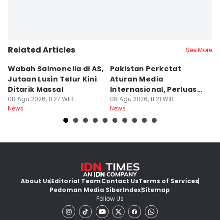
Related Articles
See More
Wabah Salmonella di AS,
Pakistan Perketat
K
Jutaan Lusin Telur Kini
Aturan Media
L
Ditarik Massal
Internasional, Perluas
K
08 Agu 2026, 11:27 WIB
Pengawasan
08 Agu 2026, 11:21 WIB
08
News
News
Ne
About Us
Editorial Team
Contact Us
Terms of Services
Pedoman Media Siber
Index
Sitemap
Follow Us