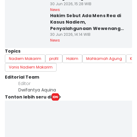
30 Jun 2026, 15:28 WIB
News
Hakim Sebut Ada Mens Rea di
Kasus Nadiem,
Penyalahgunaan Wewenang
Terbukti
30 Jun 2026, 14:14 WIB
News
Topics
Nadiem Makarim
profil
Hakim
Mahkamah Agung
Kas
Vonis Nadiem Makarim
Editorial Team
Editor
Dwifantya Aquina
Tonton lebih seru di