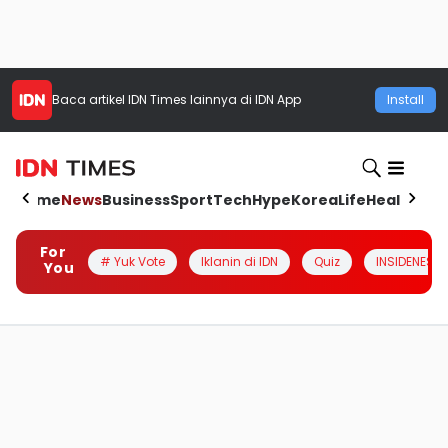
Baca artikel
IDN Times
lainnya di IDN App
Install
Home
News
Business
Sport
Tech
Hype
Korea
Life
Health
Aut
For
# Yuk Vote
Iklanin di IDN
Quiz
INSIDENESIA
You