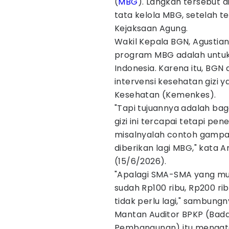
(
MBG
). Langkah tersebut d
tata kelola MBG, setelah t
Kejaksaan Agung.
Wakil Kepala BGN, Agustia
program MBG adalah untu
Indonesia. Karena itu, BG
intervensi kesehatan gizi 
Kesehatan (Kemenkes).
"Tapi tujuannya adalah bag
gizi ini tercapai tetapi pe
misalnyalah contoh gampan
diberikan lagi MBG," kata A
(15/6/2026).
"Apalagi SMA-SMA yang mu
sudah Rp100 ribu, Rp200 ri
tidak perlu lagi," sambungn
Mantan Auditor BPKP (Ba
Pembangunan) itu mengat