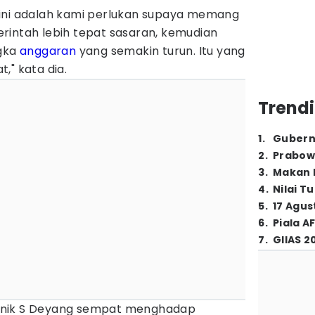
ing ini adalah kami perlukan supaya memang
rintah lebih tepat sasaran, kemudian
ngka
anggaran
yang semakin turun. Itu yang
," kata dia.
Trendi
1
.
Gubern
2
.
Prabow
3
.
Makan B
4
.
Nilai T
5
.
17 Agus
6
.
Piala A
7
.
GIIAS 2
anik S Deyang sempat menghadap