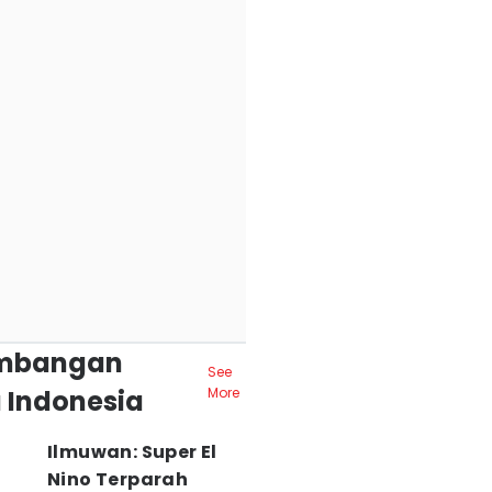
mbangan
See
 Indonesia
More
Ilmuwan: Super El
Nino Terparah