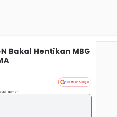
GN Bakal Hentikan MBG
SMA
Add Us on Google
Siti Fatimah)