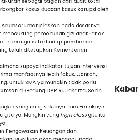
ilakukan sebagai bagian dari audit total
erbongkar kasus dugaan kasus korupsi oleh
n Arumsari, menjelaskan pada dasarnya
k mendukung pemenuhan gizi anak-anak
N akan mengacu terhadap pemberian
yang telah ditetapkan Kementerian
aimana supaya indikator tujuan intervensi
nerima manfaatnya lebih fokus. Contoh,
g, untuk SMA ya mungkin tidak perlu
Kabar 
rumsari di Gedung DPR RI, Jakarta, Senin
ngkin yang uang sakunya anak-anaknya
bu gitu ya. Mungkin yang
high class
gitu itu
ya.
dan Pengawasan Keuangan dan
akan, BGN juga akan mengacu pada