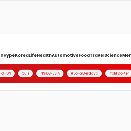
ch
Hype
Korea
Life
Health
Automotive
Food
Travel
Science
Me
 di IDN
Quiz
INSIDENESIA
#LokalBerdaya
Profil Dokter