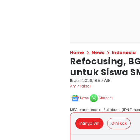
Home
News
Indonesia
Refocusing, B
untuk Siswa 
15 Jun 2026, 18:59 WIB
Amir Faisol
News
Channel
MBG prasmanan di Sukabumi (IDN Times/
Intinya Sih
Gini Kak