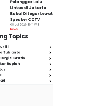
Pelanggar Lalu
Lintas di Jakarta
Bakal Ditegur Lewat
Speaker CCTV
08 Jul 2026, 16:11 WIB
News
ng Topics
ur BI
o Subianto
ergizi Gratis
ukar Rupiah
tus
FF
026