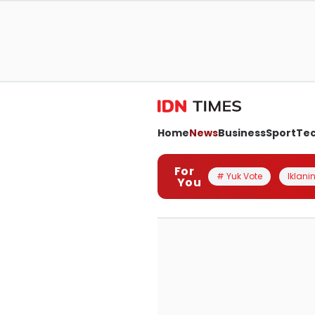
Home
News
Business
Sport
Te
For
# Yuk Vote
Iklanin
You