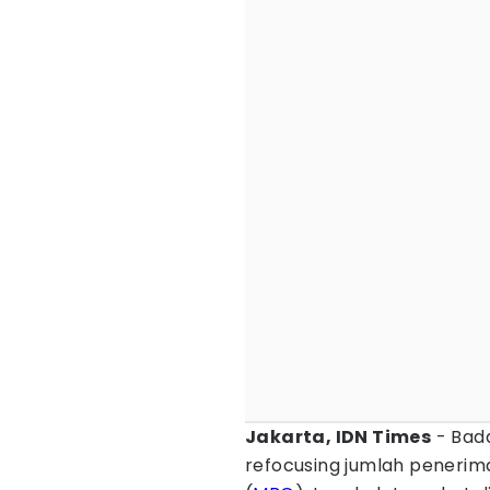
Jakarta, IDN Times
- Bada
refocusing jumlah peneri