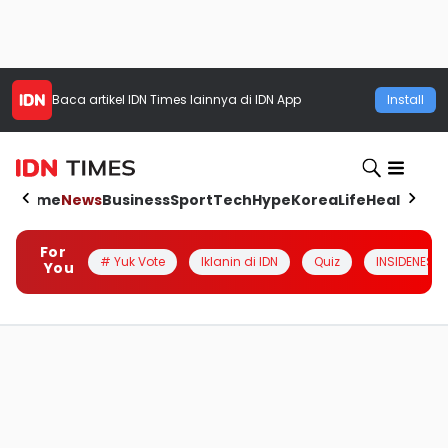
Baca artikel
IDN Times
lainnya di IDN App
Install
Home
News
Business
Sport
Tech
Hype
Korea
Life
Health
Aut
For
# Yuk Vote
Iklanin di IDN
Quiz
INSIDENESIA
You