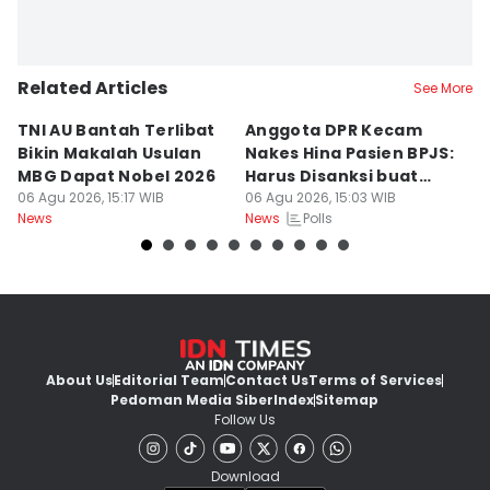
Related Articles
See More
TNI AU Bantah Terlibat
Anggota DPR Kecam
K
Bikin Makalah Usulan
Nakes Hina Pasien BPJS:
R
MBG Dapat Nobel 2026
Harus Disanksi buat
D
06 Agu 2026, 15:17 WIB
Pelajaran
06 Agu 2026, 15:03 WIB
S
06
Polls
News
News
Ne
About Us
Editorial Team
Contact Us
Terms of Services
Pedoman Media Siber
Index
Sitemap
Follow Us
Download