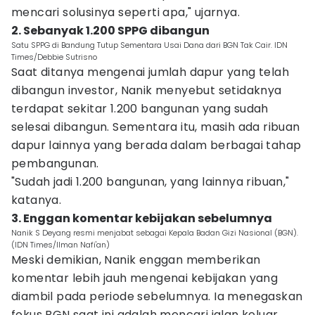
mencari solusinya seperti apa," ujarnya.
2. Sebanyak 1.200 SPPG dibangun
Satu SPPG di Bandung Tutup Sementara Usai Dana dari BGN Tak Cair. IDN
Times/Debbie Sutrisno
Saat ditanya mengenai jumlah dapur yang telah
dibangun investor, Nanik menyebut setidaknya
terdapat sekitar 1.200 bangunan yang sudah
selesai dibangun. Sementara itu, masih ada ribuan
dapur lainnya yang berada dalam berbagai tahap
pembangunan.
"Sudah jadi 1.200 bangunan, yang lainnya ribuan,"
katanya.
3. Enggan komentar kebijakan sebelumnya
Nanik S Deyang resmi menjabat sebagai Kepala Badan Gizi Nasional (BGN).
(IDN Times/Ilman Nafi'an)
Meski demikian, Nanik enggan memberikan
komentar lebih jauh mengenai kebijakan yang
diambil pada periode sebelumnya. Ia menegaskan
fokus BGN saat ini adalah mencari jalan keluar