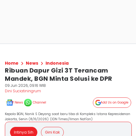
Home
News
Indonesia
Ribuan Dapur Gizi 3T Terancam
Mandek, BGN Minta Solusi ke DPR
09 Jun 2026, 09:16 WIB
Dini Suciatiningrum
News
Channel
Add Us on Google
Kepala BGN, Nanik S Deyang saat baru tiba di Kompleks Istana Kepresidenan
Jakarta, Senin (8/6/2026). (IDN Times/Ilman Nafi'an)
Intinya Sih
Gini Kak