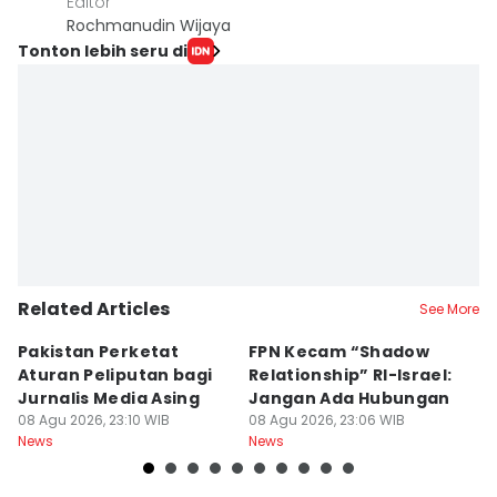
Editor
Rochmanudin Wijaya
Tonton lebih seru di
Related Articles
See More
Pakistan Perketat
FPN Kecam “Shadow
P
Aturan Peliputan bagi
Relationship” RI-Israel:
N
Jurnalis Media Asing
Jangan Ada Hubungan
B
08 Agu 2026, 23:10 WIB
08 Agu 2026, 23:06 WIB
N
08
News
News
Ne