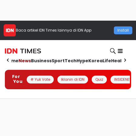
Baca artikel
IDN Times
lainnya di IDN App
Install
Home
News
Business
Sport
Tech
Hype
Korea
Life
Health
Aut
For
# Yuk Vote
Iklanin di IDN
Quiz
INSIDENESIA
You