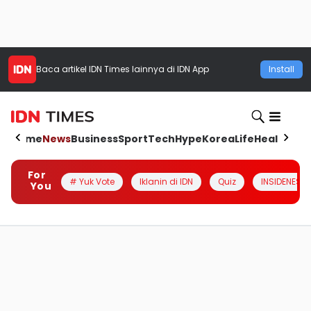
Baca artikel
IDN Times
lainnya di IDN App
Install
Home
News
Business
Sport
Tech
Hype
Korea
Life
Health
Aut
For
# Yuk Vote
Iklanin di IDN
Quiz
INSIDENESIA
You