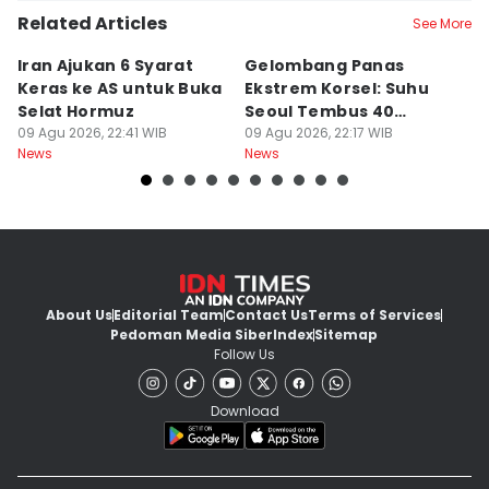
Related Articles
See More
Iran Ajukan 6 Syarat
Gelombang Panas
D
Keras ke AS untuk Buka
Ekstrem Korsel: Suhu
P
Selat Hormuz
Seoul Tembus 40
L
09 Agu 2026, 22:41 WIB
Derajat Celcius
09 Agu 2026, 22:17 WIB
P
09
News
News
Ne
About Us
Editorial Team
Contact Us
Terms of Services
Pedoman Media Siber
Index
Sitemap
Follow Us
Download