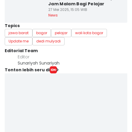
Jam Malam Bagi Pelajar
27 Mei 2025, 15:05 WIB
News
Topics
jawa barat
bogor
pelajar
wali kota bogor
Update me
dedi mulyadi
Editorial Team
Editor
Sunariyah Sunariyah
Tonton lebih seru di