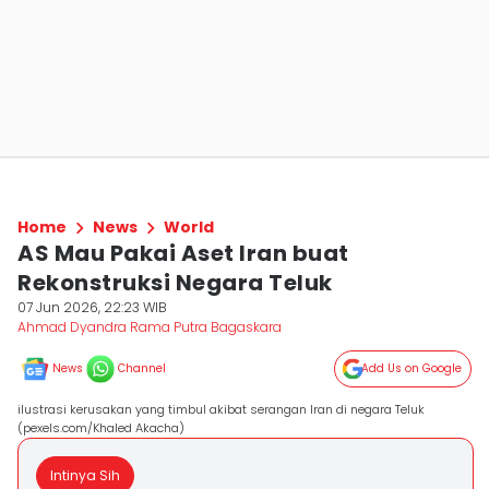
Home
News
World
AS Mau Pakai Aset Iran buat
Rekonstruksi Negara Teluk
07 Jun 2026, 22:23 WIB
Ahmad Dyandra Rama Putra Bagaskara
News
Channel
Add Us on Google
ilustrasi kerusakan yang timbul akibat serangan Iran di negara Teluk
(pexels.com/Khaled Akacha)
Intinya Sih