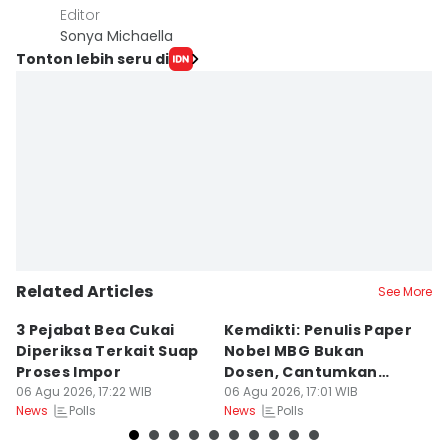
Editor
Sonya Michaella
Tonton lebih seru di
Related Articles
See More
3 Pejabat Bea Cukai
Kemdikti: Penulis Paper
K
Diperiksa Terkait Suap
Nobel MBG Bukan
A
Proses Impor
Dosen, Cantumkan
P
06 Agu 2026, 17:22 WIB
Nama Tanpa
06 Agu 2026, 17:01 WIB
06
Polls
Polls
News
News
Ne
Persetujuan