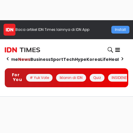
Baca artikel
IDN Times
lainnya di IDN App
Install
Home
News
Business
Sport
Tech
Hype
Korea
Life
Health
Aut
For
# Yuk Vote
Iklanin di IDN
Quiz
INSIDENESIA
You