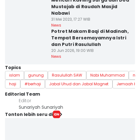
Mencari Kavling Surga dan Doa
Mustajab di Raudah Masjid
Nabawi
31 Mei 2023, 17:27 WIB
News
Potret Makam Baqi di Madinah,
Tempat Bersemayamnya Istri
dan Putri Rasulullah
20 Jun 2026, 19:00 WIB
News
Topics
islam
gunung
Rasulullah SAW
Nabi Muhammad
ma
haji
#berhaji
Jabal Uhud dan Jabal Magnet
Jemaah Haj
Editorial Team
Editor
Sunariyah Sunariyah
Tonton lebih seru di