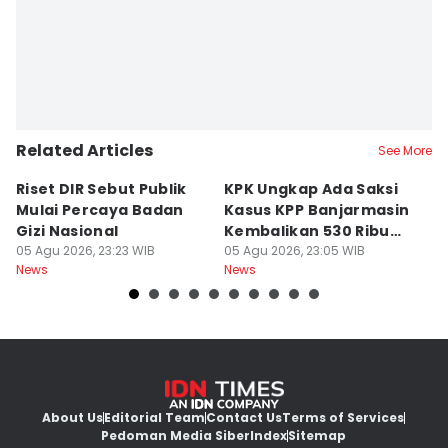
Related Articles
See More
Riset DIR Sebut Publik
KPK Ungkap Ada Saksi
T
Mulai Percaya Badan
Kasus KPP Banjarmasin
H
Gizi Nasional
Kembalikan 530 Ribu
M
05 Agu 2026, 23:23 WIB
Dolar
05 Agu 2026, 23:05 WIB
05
News
News
Ne
About Us
Editorial Team
Contact Us
Terms of Services
Pedoman Media Siber
Index
Sitemap