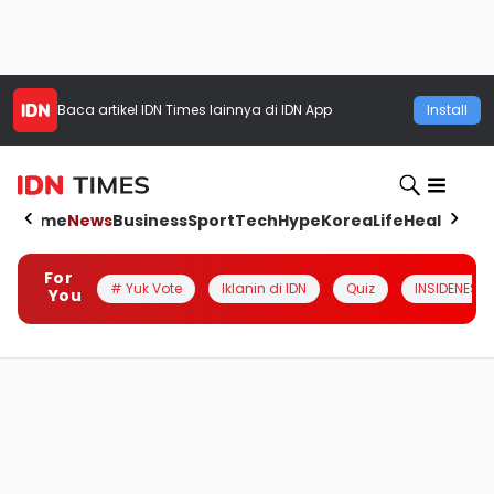
Baca artikel
IDN Times
lainnya di IDN App
Install
Home
News
Business
Sport
Tech
Hype
Korea
Life
Health
Aut
For
# Yuk Vote
Iklanin di IDN
Quiz
INSIDENESIA
You