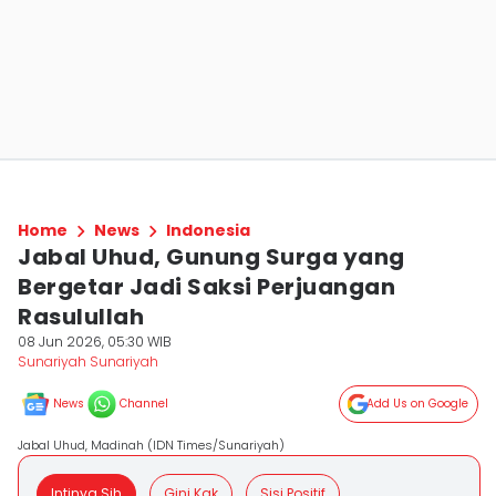
Home
News
Indonesia
Jabal Uhud, Gunung Surga yang
Bergetar Jadi Saksi Perjuangan
Rasulullah
08 Jun 2026, 05:30 WIB
Sunariyah Sunariyah
News
Channel
Add Us on Google
Jabal Uhud, Madinah (IDN Times/Sunariyah)
Intinya Sih
Gini Kak
Sisi Positif