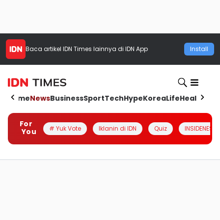
Baca artikel
IDN Times
lainnya di IDN App
Install
Home
News
Business
Sport
Tech
Hype
Korea
Life
Health
Aut
For
# Yuk Vote
Iklanin di IDN
Quiz
INSIDENESIA
You