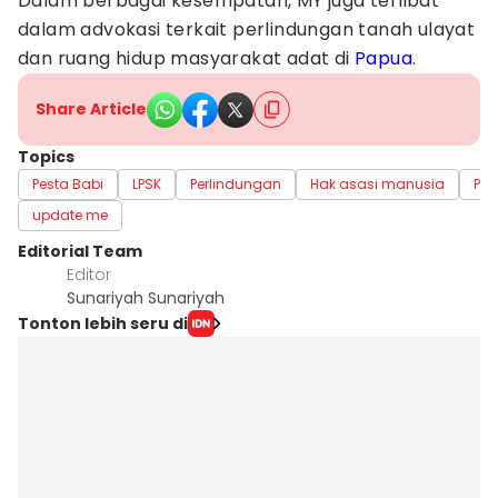
Dalam berbagai kesempatan, MY juga terlibat
dalam advokasi terkait perlindungan tanah ulayat
dan ruang hidup masyarakat adat di
Papua
.
Share Article
Topics
Pesta Babi
LPSK
Perlindungan
Hak asasi manusia
Pa
update me
Editorial Team
Editor
Sunariyah Sunariyah
Tonton lebih seru di