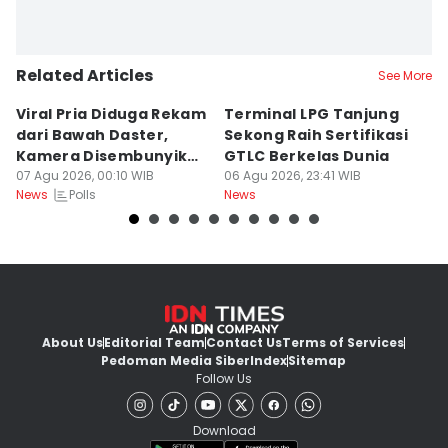
Related Articles
See More
Viral Pria Diduga Rekam
Terminal LPG Tanjung
3
dari Bawah Daster,
Sekong Raih Sertifikasi
J
Kamera Disembunyikan
GTLC Berkelas Dunia
U
di Sandal
07 Agu 2026, 00:10 WIB
06 Agu 2026, 23:41 WIB
06
Polls
News
News
Ne
About Us
Editorial Team
Contact Us
Terms of Services
Pedoman Media Siber
Index
Sitemap
Follow Us
Download