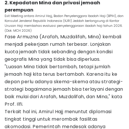
2. Kepadatan Mina dan privasi jemaah
perempuan
Exit Meeting antara Amirul Hajj, Badan Penyelenggara Ibadah Haji (BPIH), dan
Konsulat Jenderal Republik Indonesia (KJRI) Jeddah berlangsung di Kantor
Urusan Haji membahas evaluasi penyelenggaraan ibadah haji tahun 2026.
(Dok. MCH 2026)
Fase Armuzna (Arafah, Muzdalifah, Mina) kembali
menjadi pekerjaan rumah terbesar. Lonjakan
kuota jemaah tidak sebanding dengan kondisi
geografis Mina yang tidak bisa diperluas.
"Luasan Mina tidak bertambah, tetapi jumlah
jemaah haji kita terus bertambah. Karena itu ke
depan perlu adanya skema-skema atau strategi-
strategi bagaimana jemaah bisa terlayani dengan
baik mulai dari Arafah, Muzdalifah, dan Mina," kata
Prof. Ilfi.
Terkait hal ini, Amirul Hajj menuntut diplomasi
tingkat tinggi untuk merombak fasilitas
akomodasi. Pemerintah mendesak adanya