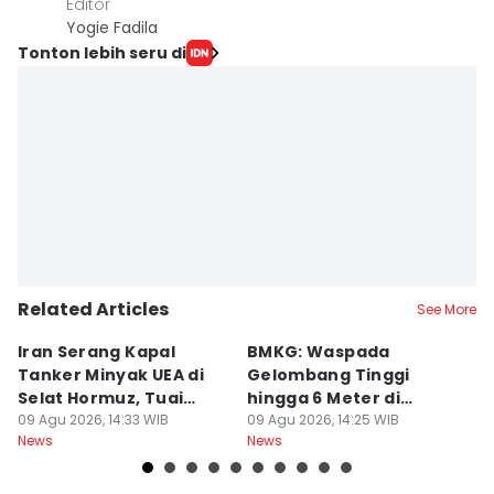
Editor
Yogie Fadila
Tonton lebih seru di
Related Articles
See More
Iran Serang Kapal
BMKG: Waspada
K
Tanker Minyak UEA di
Gelombang Tinggi
P
Selat Hormuz, Tuai
hingga 6 Meter di
M
Kecaman
09 Agu 2026, 14:33 WIB
Beberapa Perairan RI
09 Agu 2026, 14:25 WIB
T
09
News
News
Ne