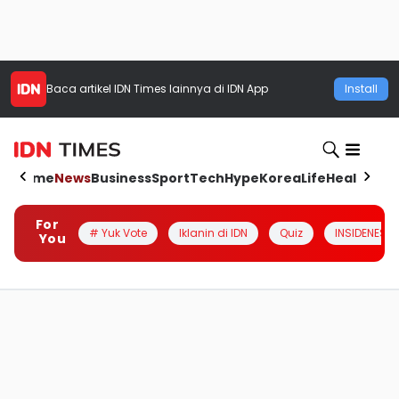
Baca artikel
IDN Times
lainnya di IDN App
Install
Home
News
Business
Sport
Tech
Hype
Korea
Life
Health
Aut
For
# Yuk Vote
Iklanin di IDN
Quiz
INSIDENESIA
You