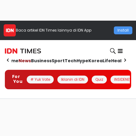
Baca artikel
IDN Times
lainnya di IDN App
Install
Home
News
Business
Sport
Tech
Hype
Korea
Life
Health
Aut
For
# Yuk Vote
Iklanin di IDN
Quiz
INSIDENESIA
You