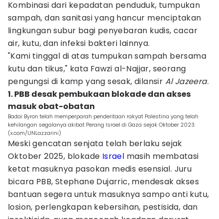
Kombinasi dari kepadatan penduduk, tumpukan
sampah, dan sanitasi yang hancur menciptakan
lingkungan subur bagi penyebaran kudis, cacar
air, kutu, dan infeksi bakteri lainnya.
"Kami tinggal di atas tumpukan sampah bersama
kutu dan tikus," kata Fawzi al-Najjar, seorang
pengungsi di kamp yang sesak, dilansir
Al Jazeera
.
1. PBB desak pembukaan blokade dan akses
masuk obat-obatan
Badai Byron telah memperparah penderitaan rakyat Palestina yang telah
kehilangan segalanya akibat Perang Israel di Gaza sejak Oktober 2023.
(x.com/UNLazzarini)
Meski gencatan senjata telah berlaku sejak
Oktober 2025, blokade
Israel
masih membatasi
ketat masuknya pasokan medis esensial. Juru
bicara PBB, Stephane Dujarric, mendesak akses
bantuan segera untuk masuknya sampo anti kutu,
losion, perlengkapan kebersihan, pestisida, dan