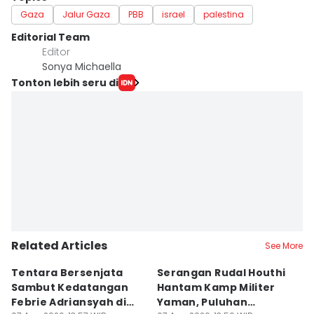
Gaza
Jalur Gaza
PBB
israel
palestina
Editorial Team
Editor
Sonya Michaella
Tonton lebih seru di
Related Articles
See More
Tentara Bersenjata
Serangan Rudal Houthi
F
Sambut Kedatangan
Hantam Kamp Militer
d
Febrie Adriansyah di
Yaman, Puluhan
R