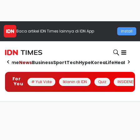
Baca artikel
IDN Times
lainnya di IDN App
Install
Home
News
Business
Sport
Tech
Hype
Korea
Life
Health
Aut
For
# Yuk Vote
Iklanin di IDN
Quiz
INSIDENESIA
You