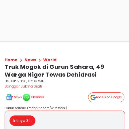
Home
News
World
Truk Mogok di Gurun Sahara, 49
Warga Niger Tewas Dehidrasi
09 Jun 2026, 07:09 WIB
Sanggar Sukma Sijati
News
Channel
Add Us on Google
Gurun Sahara (magnific.com/wirestock)
Intinya Sih