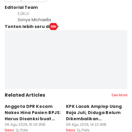
Editorial Team
Editor
Sonya Michaella
Tonton lebih seru di
Related Articles
See More
Anggota DPR Kecam
KPK Lacak Amplop Uang
T
Nakes Hina Pasien BPJS:
Raja Juli, Diduga Belum
K
Harus Disanksi buat
Dikembalikan
In
Pelajaran
06 Agu 2026, 15:03 WIB
Seluruhnya
06 Agu 2026, 14:22 WIB
T
06
Polls
Polls
News
News
Ne