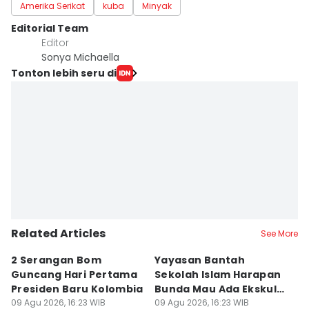
Amerika Serikat
kuba
Minyak
Editorial Team
Editor
Sonya Michaella
Tonton lebih seru di
Related Articles
See More
2 Serangan Bom
Yayasan Bantah
E
Guncang Hari Pertama
Sekolah Islam Harapan
S
Presiden Baru Kolombia
Bunda Mau Ada Ekskul
S
09 Agu 2026, 16:23 WIB
Menembak
09 Agu 2026, 16:23 WIB
S
09