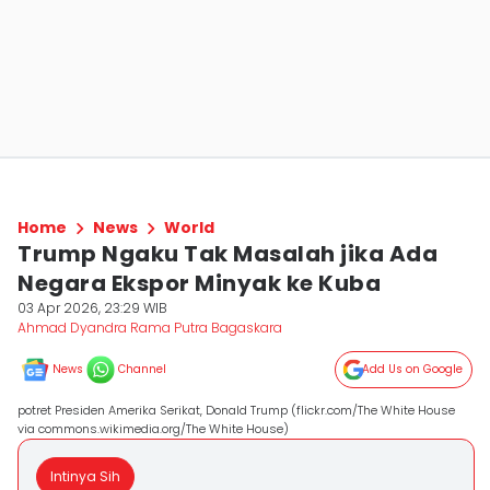
Home
News
World
Trump Ngaku Tak Masalah jika Ada
Negara Ekspor Minyak ke Kuba
03 Apr 2026, 23:29 WIB
Ahmad Dyandra Rama Putra Bagaskara
News
Channel
Add Us on Google
potret Presiden Amerika Serikat, Donald Trump (flickr.com/The White House
via commons.wikimedia.org/The White House)
Intinya Sih