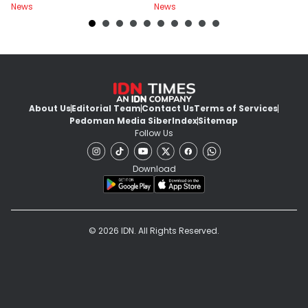
News
News
Ne
About Us
Editorial Team
Contact Us
Terms of Services
Pedoman Media Siber
Index
Sitemap
Follow Us
Download
© 2026 IDN. All Rights Reserved.