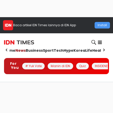
Baca artikel
IDN Times
lainnya di IDN App
Install
Home
News
Business
Sport
Tech
Hype
Korea
Life
Health
Aut
For
# Yuk Vote
Iklanin di IDN
Quiz
INSIDENESIA
You