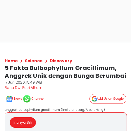
Home
Science
Discovery
5 Fakta Bulbophyllum Gracillimum,
Anggrek Unik dengan Bunga Berumbai
17 Jun 2026, 15:49 WIB
Rana Dwi Putri Alham
News
Channel
Add Us on Google
anggrek bulbophyllum gracillimum (inaturalist.org/Albert Kang)
Intinya Sih