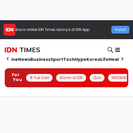
Baca artikel
IDN Times
lainnya di IDN App
Install
Home
News
Business
Sport
Tech
Hype
Korea
Life
Health
Aut
For
# Yuk Vote
Iklanin di IDN
Quiz
INSIDENESIA
You