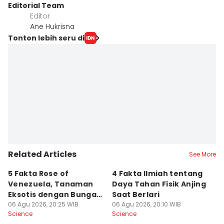
Editorial Team
Editor
Ane Hukrisna
Tonton lebih seru di
Related Articles
See More
5 Fakta Rose of
4 Fakta Ilmiah tentang
5 
Venezuela, Tanaman
Daya Tahan Fisik Anjing
d
Eksotis dengan Bunga
Saat Berlari
S
Merah Menyala
06 Agu 2026, 20:25 WIB
06 Agu 2026, 20:10 WIB
06
Science
Science
Sc