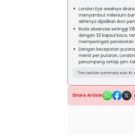
London Eye awalnya diran
menyambut milenium baru,
akhirnya dijadikan ikon p
Roda observasi setinggi 135
dengan 32 kapsul kaca, ta
memperingati penobatan Ra
Dengan kecepatan putaran
menit per putaran, Lond
penumpang setiap jam tanp
This section summary was AI-a
Share Article