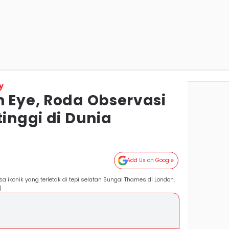
y
n Eye, Roda Observasi
tinggi di Dunia
Add Us on Google
a ikonik yang terletak di tepi selatan Sungai Thames di London,
)