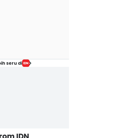
ih seru di
from IDN