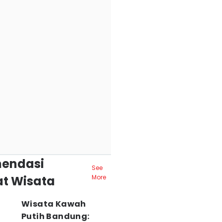
endasi
See
t Wisata
More
Wisata Kawah
Putih Bandung: