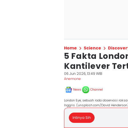
Home
Science
Discover
5 Fakta Londo
Kantilever Ter
06 Jun 2026, 13:49 WIB
Anemone
News
Channel
London Eye, sebuah roda observasi raksas
Inggris. (unsplash.com/David Henderson
Intinya Sih