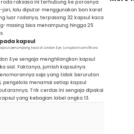
 roda raksasa ini terhubung ke porosnya
jari, lalu diputar menggunakan ban karet
ing luar rodanya, terpasang 32 kapsul kaca
ng-masing bisa menampung hingga 25
s.
3 pada kapsul
kapsul penumpang kaca di London Eye. (unsplash.com/Bruno
don Eye sengaja menghilangkan kapsul
a sial. Faktanya, jumlah kapsulnya
penomorannya saja yang tidak berurutan
di, pengelola menamai setiap kapsul
utarannya. Trik cerdas ini sengaja dipakai
kapsul yang kebagian label angka 13.