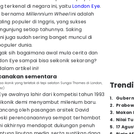
ng terkenal di negara ini, yaitu
London Eye
.
ya bernama
Millennium Wheel
ini adalah
ing populer di Inggris, yang sukses
engunjung setiap tahunnya. Saking
ini juga sudah sering banget muncul di
opuler dunia.
ak sih bagaimana awal mula cerita dan
on Eye sampai bisa seikonik sekarang?
alam artikel ini!
ncanakan sementara
Trendi
a ikonik yang terletak di tepi selatan Sungai Thames di London,
ez)
e awalnya lahir dari kompetisi tahun 1993
1
.
Gubern
konik demi menyambut milenium baru.
2
.
Prabow
irancang oleh pasangan arsitek David
3
.
Makan B
 Meski perencanaannya sempat terhambat
4
.
Nilai T
ini akhirnya mendapat dukungan penuh
5
.
17 Agus
tuan liputan media, serta suntikan dana