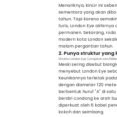
Menariknya, kincir ini seb
sementara yang akan dibo
tahun. Tapi karena semakin
turis, London Eye akhirny
permanen. Sekarang, roda r
modern kota London sekali
malam pergantian tahun.
2. Punya struktur yang
Struktur London Eye. (unsplash.com/Gábo
Meski sering disebut biang
menyebut London Eye seba
Keunikannya terletak pada 
dengan diameter 120 meter
berbentuk huruf "A" di satu 
berdiri condong ke arah Su
diperkuat oleh 6 kabel pe
kokoh dan seimbang.