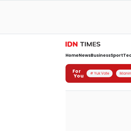
Home
News
Business
Sport
Te
For
# Yuk Vote
Iklanin
You