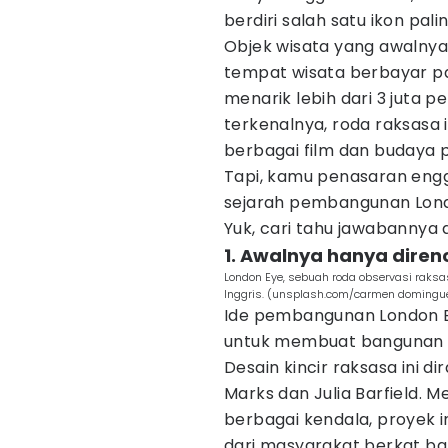
berdiri salah satu ikon pali
Objek wisata yang awaln
tempat wisata berbayar pal
menarik lebih dari 3 juta p
terkenalnya, roda raksasa 
berbagai film dan budaya p
Tapi, kamu penasaran engg
sejarah pembangunan Lond
Yuk, cari tahu jawabannya d
1. Awalnya hanya dire
London Eye, sebuah roda observasi raksas
Inggris. (unsplash.com/carmen domingu
Ide pembangunan London Ey
untuk membuat bangunan i
Desain kincir raksasa ini d
Marks dan Julia Barfield.
berbagai kendala, proyek 
dari masyarakat berkat ban