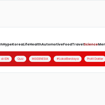
ch
Hype
Korea
Life
Health
Automotive
Food
Travel
Science
Me
 di IDN
Quiz
INSIDENESIA
#LokalBerdaya
Profil Dokter