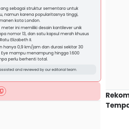
cang sebagai struktur sementara untuk
 namun karena popularitasnya tinggi,
ermanen kota London.
 meter ini memiliki desain kantilever unik
npa nomor 13, dan satu kapsul merah khusus
tu Elizabeth II.
 hanya 0,9 km/jam dan durasi sekitar 30
on Eye mampu menampung hingga 1.600
a perlu berhenti total.
ssisted and reviewed by our editorial team.
Rekom
Tempa