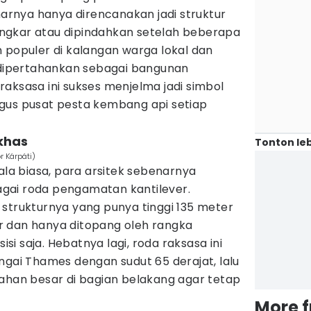
enarnya hanya direncanakan jadi struktur
ngkar atau dipindahkan setelah beberapa
 populer di kalangan warga lokal dan
a dipertahankan sebagai bangunan
aksasa ini sukses menjelma jadi simbol
gus pusat pesta kembang api setiap
 khas
Tonton leb
r Kárpáti)
lala biasa, para arsitek sebenarnya
gai roda pengamatan kantilever.
strukturnya yang punya tinggi 135 meter
 dan hanya ditopang oleh rangka
sisi saja. Hebatnya lagi, roda raksasa ini
ngai Thames dengan sudut 65 derajat, lalu
nahan besar di bagian belakang agar tetap
More 