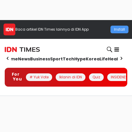
Baca artikel
IDN Times
lainnya di IDN App
Install
Home
News
Business
Sport
Tech
Hype
Korea
Life
Health
Aut
For
# Yuk Vote
Iklanin di IDN
Quiz
INSIDENESIA
You