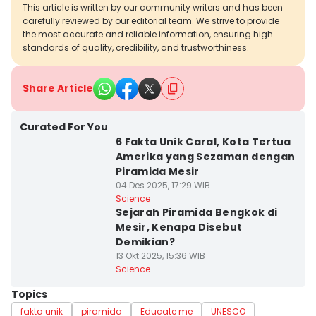
This article is written by our community writers and has been
carefully reviewed by our editorial team. We strive to provide
the most accurate and reliable information, ensuring high
standards of quality, credibility, and trustworthiness.
Share Article
Curated For You
6 Fakta Unik Caral, Kota Tertua
Amerika yang Sezaman dengan
Piramida Mesir
04 Des 2025, 17:29 WIB
Science
Sejarah Piramida Bengkok di
Mesir, Kenapa Disebut
Demikian?
13 Okt 2025, 15:36 WIB
Science
Topics
fakta unik
piramida
Educate me
UNESCO