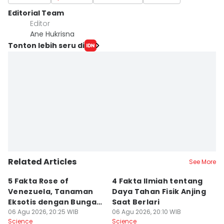
Editorial Team
Editor
Ane Hukrisna
Tonton lebih seru di
Related Articles
See More
5 Fakta Rose of
4 Fakta Ilmiah tentang
5 
Venezuela, Tanaman
Daya Tahan Fisik Anjing
d
Eksotis dengan Bunga
Saat Berlari
S
Merah Menyala
06 Agu 2026, 20:25 WIB
06 Agu 2026, 20:10 WIB
06
Science
Science
Sc