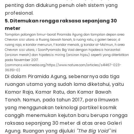
penting dan didukung penuh oleh sistem yang
profesional.
5. Ditemukan rongga raksasa sepanjang 30
meter
Tampilan potongan timur-barat Piramida Agung dan tampilan depan area
Chevron sisi utara. a Ruang bawah tanah, b ruang ratu, c galeri besar, d
ruang raja, e koridor menurun, f koridor menaik, g koridor al-Ma'mun, h area
Chevron sisi utara, i ScanPyramids Big Void dengan hipotesis horizontal
(arsiran merah) dan hipotesis miring (arsiran hijau) seperti yang diterbitkan
pada November 2017.
(commons.wikimedia.org/https://www.nature.com/articles/s41467-023-
36351-0)
Di dalam Piramida Agung, sebenarnya ada tiga
ruangan utama yang sudah lama diketahui, yaitu
Kamar Raja, Kamar Ratu, dan Kamar Bawah
Tanah. Namun, pada tahun 2017, para ilmuwan
yang menggunakan teknologi partikel kosmik
canggih menemukan kejutan baru berupa rongga
raksasa sepanjang 30 meter di atas area Galeri
Agung. Ruangan yang dijuluki
"The Big Void"
ini