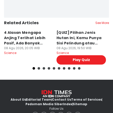
Related Articles
See More
4 Alasan Mengapa
[QUIZ] Pilihan Jenis
7 
Anjing Terlihat Lebih
Hutan Ini, Kamu Punya
p
Pasif, Ada Banyak
Sisi Pelindung atau
T
Faktor!
08 Agu 2026, 20:05 WIB
Penghancur?
08 Agu 2026, 19:50 WIB
N
08
Science
Science
Sc
Play Quiz
About Us
Editorial Team
Contact Us
Terms of Services
Pedoman Media Siber
Index
Sitemap
Follow Us