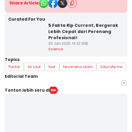
Share Article
Curated For You
5 Fakta Rip Current, Bergerak
Lebih Cepat dari Perenang
Profesional!
30 Jan 2025, 14:32 WIB
Science
Topics
Pantai
Air Laut
laut
fenomena alam
Educate me
Editorial Team
Editor
Tonton lebih seru di
Lea Lyliana
Editor
Laili Zain Damaika