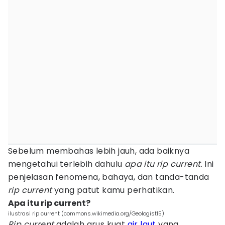
Sebelum membahas lebih jauh, ada baiknya
mengetahui terlebih dahulu
apa itu rip current.
Ini
penjelasan fenomena, bahaya, dan tanda-tanda
rip current
yang patut kamu perhatikan.
Apa itu rip current?
ilustrasi rip current (commons.wikimedia.org/Geologist15)
Rip current
adalah arus kuat
air laut
yang