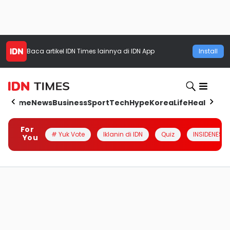
Baca artikel
IDN Times
lainnya di IDN App
Install
Home
News
Business
Sport
Tech
Hype
Korea
Life
Health
Aut
For
# Yuk Vote
Iklanin di IDN
Quiz
INSIDENESIA
You