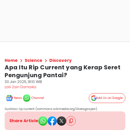
Home
Science
Discovery
Apa Itu Rip Current yang Kerap Seret
Pengunjung Pantai?
30 Jan 2025, 18:10 WIB
Laili Zain Damaika
News
Channel
Add Us on Google
ilustrasi rip current (commons.wikimedia.org/Alvesgaspar)
Share Article