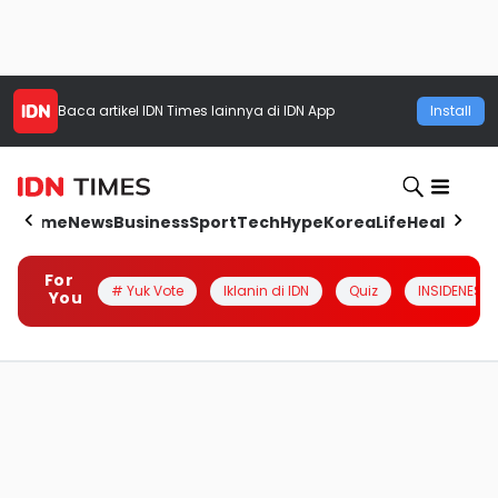
Baca artikel
IDN Times
lainnya di IDN App
Install
Home
News
Business
Sport
Tech
Hype
Korea
Life
Health
Aut
For
# Yuk Vote
Iklanin di IDN
Quiz
INSIDENESIA
You