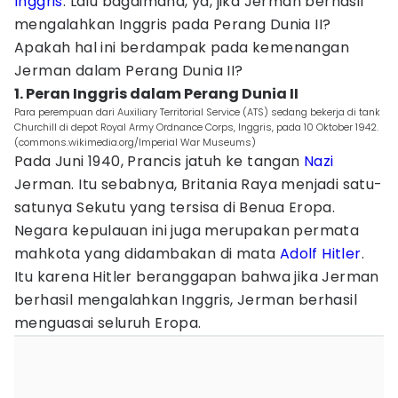
Inggris
. Lalu bagaimana, ya, jika Jerman berhasil
mengalahkan Inggris pada Perang Dunia II?
Apakah hal ini berdampak pada kemenangan
Jerman dalam Perang Dunia II?
1. Peran Inggris dalam Perang Dunia II
Para perempuan dari Auxiliary Territorial Service (ATS) sedang bekerja di tank
Churchill di depot Royal Army Ordnance Corps, Inggris, pada 10 Oktober 1942.
(commons.wikimedia.org/Imperial War Museums)
Pada Juni 1940, Prancis jatuh ke tangan
Nazi
Jerman. Itu sebabnya, Britania Raya menjadi satu-
satunya Sekutu yang tersisa di Benua Eropa.
Negara kepulauan ini juga merupakan permata
mahkota yang didambakan di mata
Adolf Hitler
.
Itu karena Hitler beranggapan bahwa jika Jerman
berhasil mengalahkan Inggris, Jerman berhasil
menguasai seluruh Eropa.