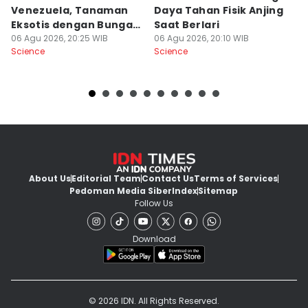
Venezuela, Tanaman
Daya Tahan Fisik Anjing
d
Eksotis dengan Bunga
Saat Berlari
S
Merah Menyala
06 Agu 2026, 20:25 WIB
06 Agu 2026, 20:10 WIB
06
Science
Science
Sc
About Us
Editorial Team
Contact Us
Terms of Services
Pedoman Media Siber
Index
Sitemap
Follow Us
Download
© 2026 IDN. All Rights Reserved.