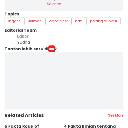
Science
Topics
Inggris
Jerman
adolf hitler
nazi
perang dunia II
Editorial Team
Editor
Yudha ‎
Tonton lebih seru di
Related Articles
See More
5 Fakta Rose of
4 Fakta Ilmiah tentang
5 