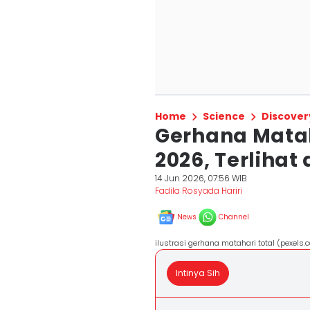
Home
Science
Discover
Gerhana Matah
2026, Terlihat
14 Jun 2026, 07:56 WIB
Fadila Rosyada Hariri
News
Channel
ilustrasi gerhana matahari total (pexel
Intinya Sih