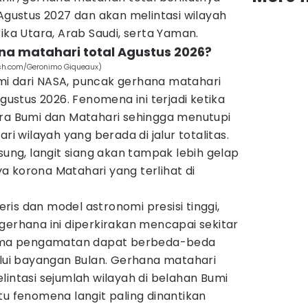
 Agustus 2027 dan akan melintasi wilayah
ika Utara, Arab Saudi, serta Yaman.
na matahari total Agustus 2026?
ash.com/Geronimo Giqueaux)
i dari NASA, puncak gerhana matahari
Agustus 2026. Fenomena ini terjadi ketika
ara Bumi dan Matahari sehingga menutupi
ri wilayah yang berada di jalur totalitas.
sung, langit siang akan tampak lebih gelap
 korona Matahari yang terlihat di
is dan model astronomi presisi tinggi,
gerhana ini diperkirakan mencapai sekitar
 lama pengamatan dapat berbeda-beda
alui bayangan Bulan. Gerhana matahari
lintasi sejumlah wilayah di belahan Bumi
tu fenomena langit paling dinantikan