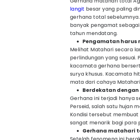
Gerhana matahari total Ag
langit
besar yang paling din
gerhana total sebelumnya.
banyak pengamat sebagai
tahun mendatang.
Pengamatan harus 
Melihat Matahari secara l
perlindungan yang sesuai
kacamata gerhana berserti
surya khusus. Kacamata hi
mata dari cahaya Matahari
Berdekatan dengan 
Gerhana ini terjadi hanya
Perseid, salah satu hujan 
Kondisi tersebut membuat 
sangat menarik bagi para 
Gerhana matahari to
Setelah fenomena ini berak