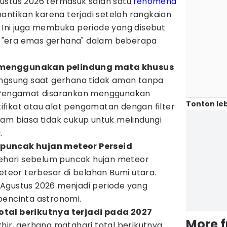
ustus 2026 termasuk salah satu
fenomena
antikan karena terjadi setelah rangkaian
 Ini juga membuka periode yang disebut
 "era emas gerhana" dalam beberapa
menggunakan pelindung mata khusus
angsung saat gerhana tidak aman tanpa
. Pengamat disarankan menggunakan
Tonton leb
fikat atau alat pengamatan dengan filter
tam biasa tidak cukup untuk melindungi
.
puncak hujan meteor Perseid
 sehari sebelum puncak hujan meteor
meteor terbesar di belahan Bumi utara.
Agustus 2026 menjadi periode yang
pencinta astronomi.
tal berikutnya terjadi pada 2027
More 
hir, gerhana matahari total berikutnya