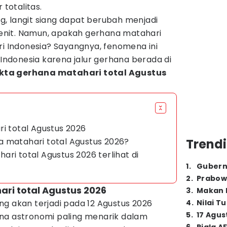
 totalitas.
, langit siang dapat berubah menjadi
nit. Namun, apakah gerhana matahari
 dari Indonesia? Sayangnya, fenomena ini
 Indonesia karena jalur gerhana berada di
kta gerhana matahari total Agustus
ri total Agustus 2026
 matahari total Agustus 2026?
Trendi
ri total Agustus 2026 terlihat di
1
.
Gubern
2
.
Prabow
ari total Agustus 2026
3
.
Makan B
g akan terjadi pada 12 Agustus 2026
4
.
Nilai T
5
.
17 Agus
na astronomi paling menarik dalam