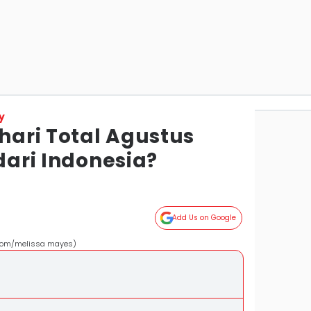
y
ari Total Agustus
 dari Indonesia?
Add Us on Google
s.com/melissa mayes)