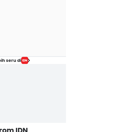
ih seru di
from IDN