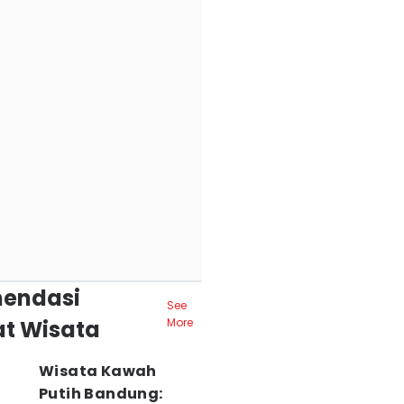
endasi
See
t Wisata
More
Wisata Kawah
Putih Bandung: