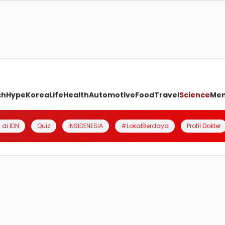
ch
Hype
Korea
Life
Health
Automotive
Food
Travel
Science
Me
 di IDN
Quiz
INSIDENESIA
#LokalBerdaya
Profil Dokter