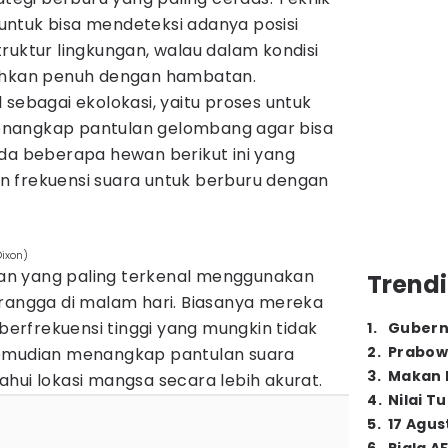
ntuk bisa mendeteksi adanya posisi
ruktur lingkungan, walau dalam kondisi
bahkan penuh dengan hambatan.
 sebagai ekolokasi, yaitu proses untuk
nangkap pantulan gelombang agar bisa
Ada beberapa hewan berikut ini yang
 frekuensi suara untuk berburu dengan
Dixon)
n yang paling terkenal menggunakan
Trendi
erangga di malam hari. Biasanya mereka
rfrekuensi tinggi yang mungkin tidak
1
.
Gubern
2
.
Prabow
kemudian menangkap pantulan suara
3
.
Makan B
hui lokasi mangsa secara lebih akurat.
4
.
Nilai T
5
.
17 Agus