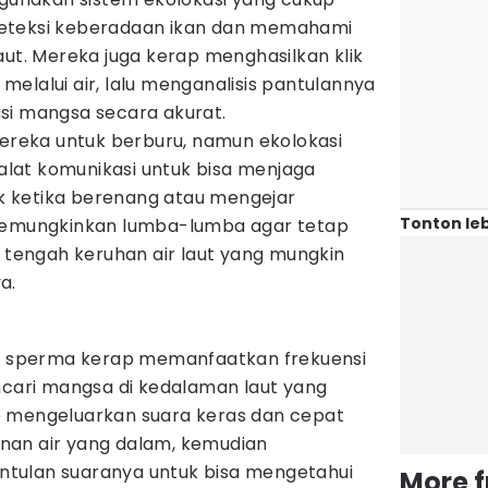
eteksi keberadaan ikan dan memahami
aut. Mereka juga kerap menghasilkan klik
elalui air, lalu menganalisis pantulannya
si mangsa secara akurat.
eka untuk berburu, namun ekolokasi
 alat komunikasi untuk bisa menjaga
 ketika berenang atau mengejar
Tonton leb
 memungkinkan lumba-lumba agar tetap
i tengah keruhan air laut yang mungkin
a.
us sperma kerap memanfaatkan frekuensi
ncari mangsa di kedalaman laut yang
p mengeluarkan suara keras dan cepat
nan air yang dalam, kemudian
tulan suaranya untuk bisa mengetahui
More 