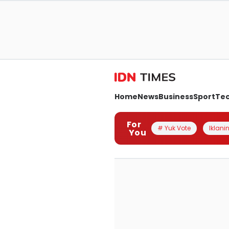
Home
News
Business
Sport
Te
For
# Yuk Vote
Iklanin
You