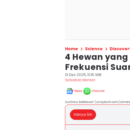
Home
Science
Discover
4 Hewan yan
Frekuensi Sua
01 Des 2025, 10:15 WIB
Salsabila Manlan
News
Channel
ilustrasi kelelawar (unsplash.com/Jame
Intinya Sih