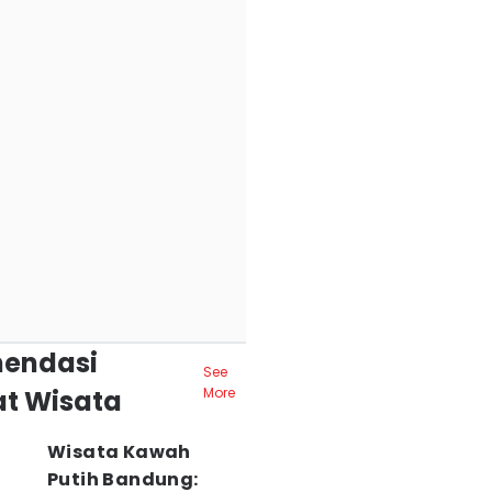
endasi
See
t Wisata
More
Wisata Kawah
Putih Bandung: