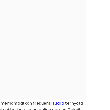
memanfaatkan frekuensi
suara
ternyata
ategi berburu yang paling cerdas. Teknik