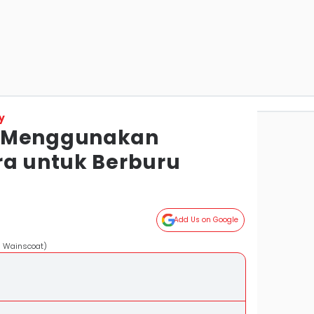
y
g Menggunakan
ra untuk Berburu
Add Us on Google
s Wainscoat)