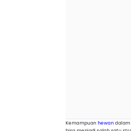
Kemampuan
hewan
dalam 
bisa menjadi salah satu str