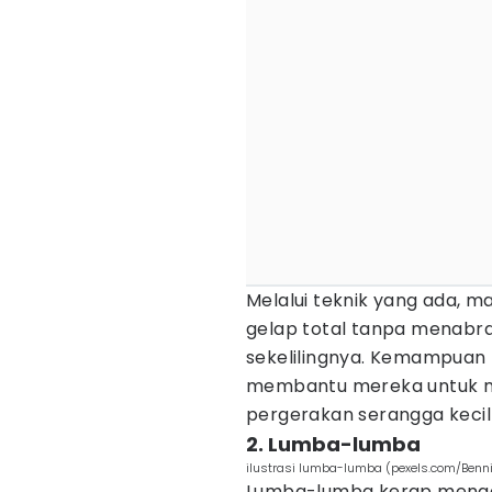
Melalui teknik yang ada, m
gelap total tanpa menabra
sekelilingnya. Kemampuan 
membantu mereka untuk m
pergerakan serangga kecil
2. Lumba-lumba
ilustrasi lumba-lumba (pexels.com/Benni
Lumba-lumba kerap menggu