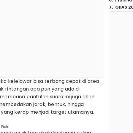
6
.
Piala A
7
.
GIIAS 2
aka kelelawar bisa terbang cepat di area
k rintangan apa pun yang ada di
membaca pantulan suara ini juga akan
embedakan jarak, bentuk, hingga
 yang kerap menjadi target utamanya.
 Fish)
nakan sistem ekolokasi yang cukup