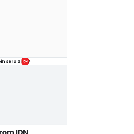
ih seru di
from IDN