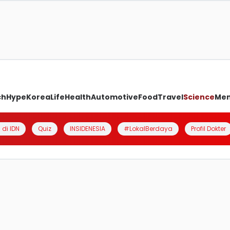
ch
Hype
Korea
Life
Health
Automotive
Food
Travel
Science
Me
 di IDN
Quiz
INSIDENESIA
#LokalBerdaya
Profil Dokter