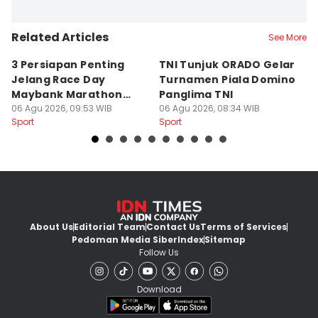
Related Articles
See More
3 Persiapan Penting
TNI Tunjuk ORADO Gelar
N
Jelang Race Day
Turnamen Piala Domino
R
Maybank Marathon
Panglima TNI
P
2026
06 Agu 2026, 09:53 WIB
06 Agu 2026, 08:34 WIB
06
Sport
Sport
Sp
About Us
Editorial Team
Contact Us
Terms of Services
Pedoman Media Siber
Index
Sitemap
Follow Us
Download