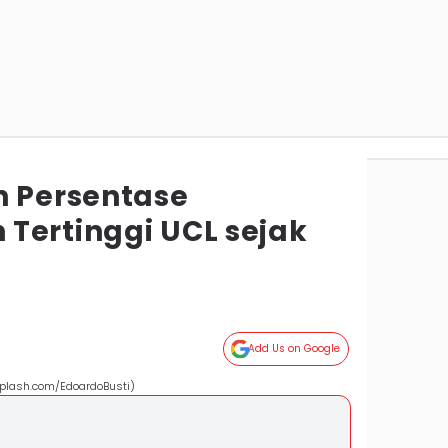
n Persentase
Tertinggi UCL sejak
Add Us on Google
splash.com/EdoardoBusti)