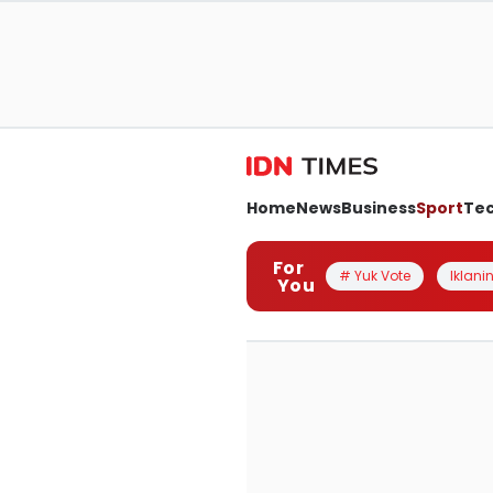
Home
News
Business
Sport
Te
For
# Yuk Vote
Iklanin
You