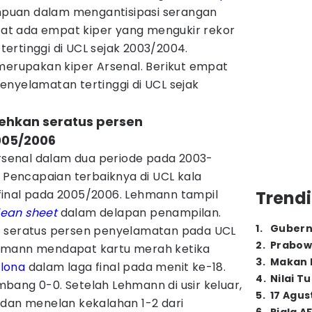
puan dalam mengantisipasi serangan
atat ada empat kiper yang mengukir rekor
ertinggi di UCL sejak 2003/2004.
 merupakan kiper Arsenal. Berikut empat
enyelamatan tertinggi di UCL sejak
ehkan seratus persen
005/2006
enal dalam dua periode pada 2003-
. Pencapaian terbaiknya di UCL kala
inal pada 2005/2006. Lehmann tampil
Trendi
lean sheet
dalam delapan penampilan.
1
.
Gubern
t seratus persen penyelamatan pada UCL
2
.
Prabow
hmann mendapat kartu merah ketika
3
.
Makan B
lona
dalam laga final pada menit ke-18.
4
.
Nilai T
 imbang 0-0. Setelah Lehmann di usir keluar,
5
.
17 Agus
 dan menelan kekalahan 1-2 dari