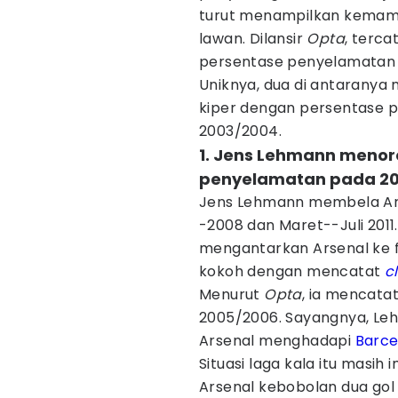
turut menampilkan kemam
lawan. Dilansir
Opta
, terc
persentase penyelamatan t
Uniknya, dua di antaranya
kiper dengan persentase p
2003/2004.
1. Jens Lehmann menor
penyelamatan pada 2
Jens Lehmann membela Ars
-2008 dan Maret--Juli 2011
mengantarkan Arsenal ke f
kokoh dengan mencatat
c
Menurut
Opta
, ia mencata
2005/2006. Sayangnya, Le
Arsenal menghadapi
Barce
Situasi laga kala itu masih
Arsenal kebobolan dua gol