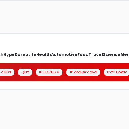
ch
Hype
Korea
Life
Health
Automotive
Food
Travel
Science
Me
 di IDN
Quiz
INSIDENESIA
#LokalBerdaya
Profil Dokter