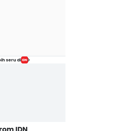
ih seru di
from IDN