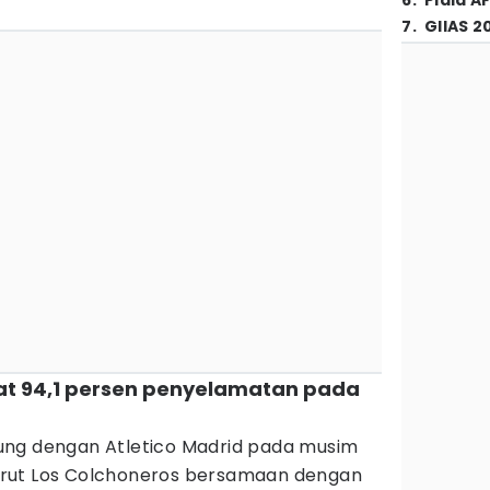
6
.
Piala A
7
.
GIIAS 2
at 94,1 persen penyelamatan pada
ung dengan Atletico Madrid pada musim
rekrut Los Colchoneros bersamaan dengan