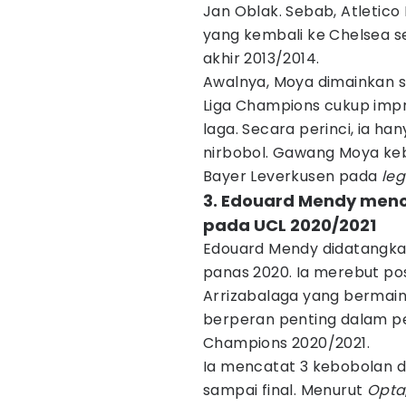
Jan Oblak. Sebab, Atletico
yang kembali ke Chelsea s
akhir 2013/2014.
Awalnya, Moya dimainkan s
Liga Champions cukup impr
laga. Secara perinci, ia ha
nirbobol. Gawang Moya kebo
Bayer Leverkusen pada
leg
3. Edouard Mendy meno
pada UCL 2020/2021
Edouard Mendy didatangka
panas 2020. Ia merebut pos
Arrizabalaga yang bermain
berperan penting dalam per
Champions 2020/2021.
Ia mencatat 3 kebobolan da
sampai final. Menurut
Opta