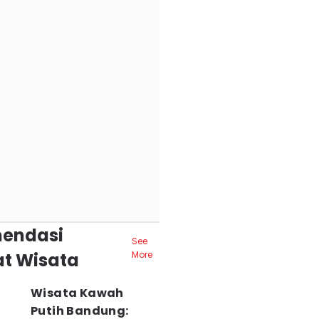
endasi
See
t Wisata
More
Wisata Kawah
Putih Bandung: