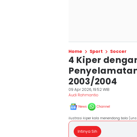
Home
Sport
Soccer
4 Kiper denga
Penyelamatan 
2003/2004
09 Apr 2026, 19:52 WIB
Audi Rahmantio
News
Channel
ilustrasi kiper kala menendang bola (un
Intinya Sih