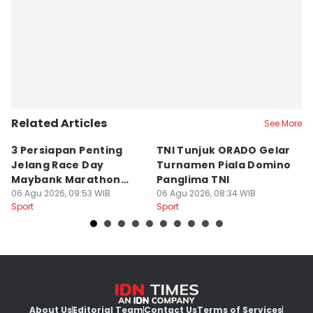
Editor
Eddy Rusmanto
Related Articles
See More
3 Persiapan Penting
TNI Tunjuk ORADO Gelar
N
Jelang Race Day
Turnamen Piala Domino
R
Maybank Marathon
Panglima TNI
P
2026
06 Agu 2026, 09:53 WIB
06 Agu 2026, 08:34 WIB
06
Sport
Sport
Sp
About Us
Editorial Team
Contact Us
Terms of Services