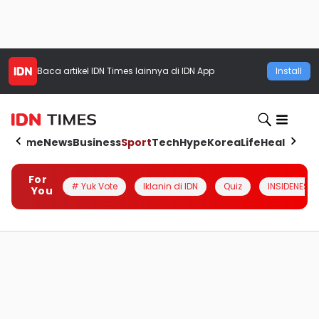
Baca artikel
IDN Times
lainnya di IDN App
Install
Home
News
Business
Sport
Tech
Hype
Korea
Life
Health
Aut
For
# Yuk Vote
Iklanin di IDN
Quiz
INSIDENESIA
You