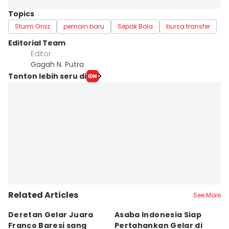
Topics
Sturm Graz
pemain baru
Sepak Bola
bursa transfer
Editorial Team
Editor
Gagah N. Putra
Tonton lebih seru di
Related Articles
See More
Deretan Gelar Juara
Asaba Indonesia Siap
C
Franco Baresi sang
Pertahankan Gelar di
Bi