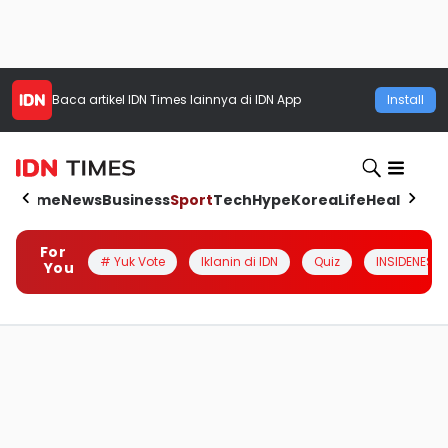
Baca artikel
IDN Times
lainnya di IDN App
Install
Home
News
Business
Sport
Tech
Hype
Korea
Life
Health
Aut
For
# Yuk Vote
Iklanin di IDN
Quiz
INSIDENESIA
You