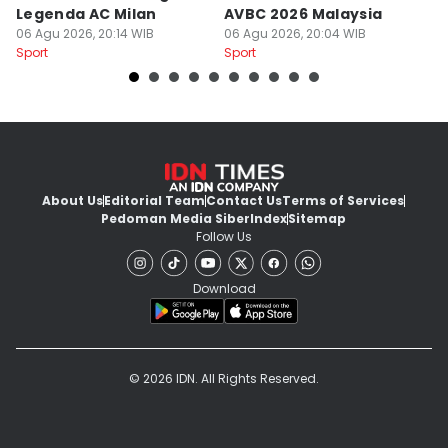
Legenda AC Milan
AVBC 2026 Malaysia
M
06 Agu 2026, 20:14 WIB
06 Agu 2026, 20:04 WIB
06
Sport
Sport
Sp
About Us
Editorial Team
Contact Us
Terms of Services
Pedoman Media Siber
Index
Sitemap
Follow Us
Download
© 2026 IDN. All Rights Reserved.